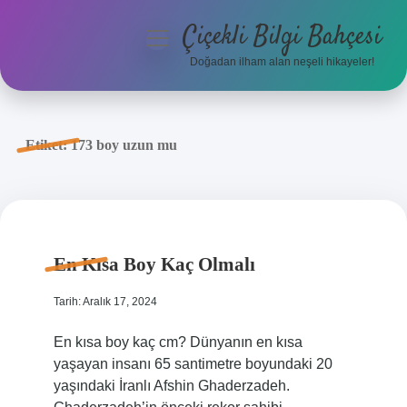
Çiçekli Bilgi Bahçesi
menüyü
aç
Doğadan ilham alan neşeli hikayeler!
Anasayfa
Gizlilik Politikası
Etiket:
173 boy uzun mu
Yasal Uyarı
Hakkımızda
En Kısa Boy Kaç Olmalı
Tarih: Aralık 17, 2024
En kısa boy kaç cm? Dünyanın en kısa
yaşayan insanı 65 santimetre boyundaki 20
yaşındaki İranlı Afshin Ghaderzadeh.