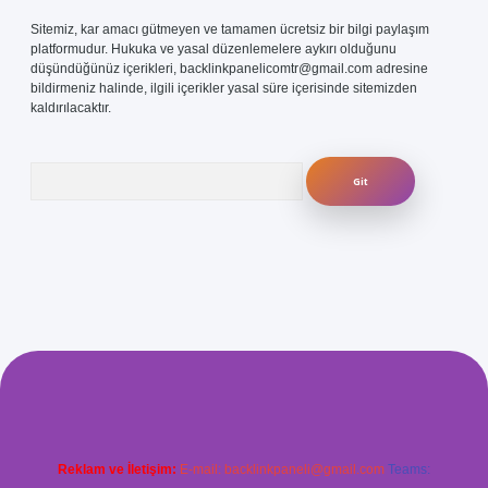
Sitemiz, kar amacı gütmeyen ve tamamen ücretsiz bir bilgi paylaşım
platformudur. Hukuka ve yasal düzenlemelere aykırı olduğunu
düşündüğünüz içerikleri,
backlinkpanelicomtr@gmail.com
adresine
bildirmeniz halinde, ilgili içerikler yasal süre içerisinde sitemizden
kaldırılacaktır.
Arama
com/
betexper güvenilir mi
elexbetgiris.org
Reklam ve İletişim:
E-mail:
backlinkpaneli@gmail.com
Teams: