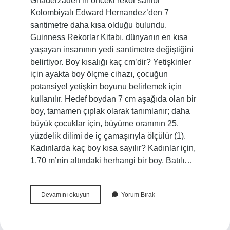
Ghaderzadeh’in önceki rekor sahibi
Kolombiyalı Edward Hernandez’den 7
santimetre daha kısa olduğu bulundu.
Guinness Rekorlar Kitabı, dünyanın en kısa
yaşayan insanının yedi santimetre değiştiğini
belirtiyor. Boy kısalığı kaç cm’dir? Yetişkinler
için ayakta boy ölçme cihazı, çocuğun
potansiyel yetişkin boyunu belirlemek için
kullanılır. Hedef boydan 7 cm aşağıda olan bir
boy, tamamen çıplak olarak tanımlanır; daha
büyük çocuklar için, büyüme oranının 25.
yüzdelik dilimi de iç çamaşırıyla ölçülür (1).
Kadınlarda kaç boy kısa sayılır? Kadınlar için,
1.70 m’nin altındaki herhangi bir boy, Batılı…
En
Devamını okuyun
Yorum Bırak
Kısa
Boy
Kaç