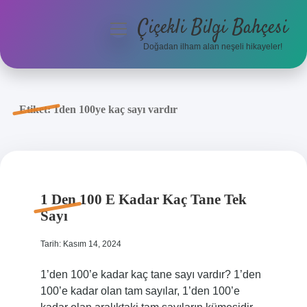
Çiçekli Bilgi Bahçesi
menüyü
aç
Doğadan ilham alan neşeli hikayeler!
Anasayfa
Gizlilik Politikası
Etiket:
1den 100ye kaç sayı vardır
Yasal Uyarı
Hakkımızda
1 Den 100 E Kadar Kaç Tane Tek
Sayı
Tarih: Kasım 14, 2024
1’den 100’e kadar kaç tane sayı vardır? 1’den
100’e kadar olan tam sayılar, 1’den 100’e