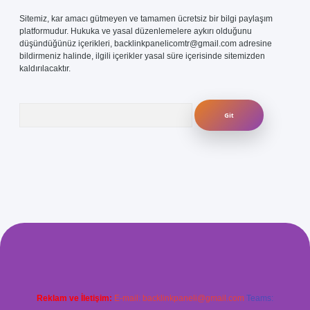
Sitemiz, kar amacı gütmeyen ve tamamen ücretsiz bir bilgi paylaşım
platformudur. Hukuka ve yasal düzenlemelere aykırı olduğunu
düşündüğünüz içerikleri,
backlinkpanelicomtr@gmail.com
adresine
bildirmeniz halinde, ilgili içerikler yasal süre içerisinde sitemizden
kaldırılacaktır.
Arama
.com/
betexper güvenilir mi
elexbetgiris.org
Reklam ve İletişim:
E-mail:
backlinkpaneli@gmail.com
Teams: