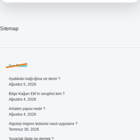
Bölme
Nasıl
Yapılır
Sitemap
Sidebar
Son Yazılar
Ayakkabı bağcığına ne denir ?
Ağustos 5, 2026
Bilge Kağan Etil’in sevgilisi kim ?
Ağustos 4, 2026
Anlatım yapısı nedir ?
Ağustos 4, 2026
Algoloji migren tedavisi nasıl uygulanır ?
Temmuz 30, 2026
Yuvarlak ifade ne demek ?