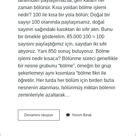
tarafından paylaşılmazsa, geri kalanı her
zaman bölünür. Kısa yoldan bölme işlemi
nedir? 100 ile kısa bir yola bölün; Doğal bir
sayıyı 100 oranında paylaşırsanız, doğal
sayının sağındaki kasıktan iki sıfır atın. Bunu
bir örnekle gösterelim. 85.000 100 = 100
sayısını paylaştığımız için, sayıdan iki sıfır
atıyoruz. Yani 850 sonuç buluyoruz. Bölme
işlemi nedir kısaca? Bölünme süreci genellikle
bir nesne grubunu “bölme”, ​​örneğin bir grup
şekerlemeyi aynı kısımlara “bölme fikri ile
öğretilir. Her turda her bölüm için birden fazla
nesnenin atanması, bölünmüş miktarı bölenin
zeminleriyle azaltarak…
5
Devamını okuyun
Yorum Bırak
Ile
Kısa
Yoldan