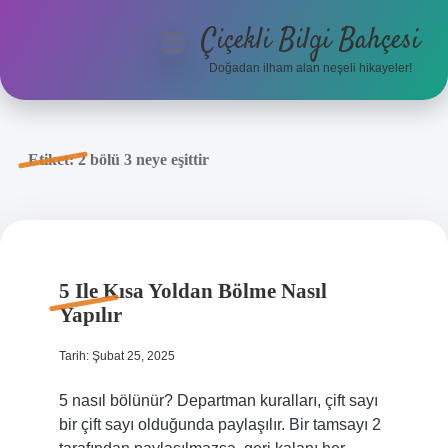
Çiçekli Bilgi Bahçesi
menüyü
aç
Doğadan ilham alan neşeli hikayeler!
Anasayfa
Gizlilik Politikası
Etiket:
2 bölü 3 neye eşittir
Yasal Uyarı
Hakkımızda
5 Ile Kısa Yoldan Bölme Nasıl
Yapılır
Tarih: Şubat 25, 2025
5 nasıl bölünür? Departman kuralları, çift sayı
bir çift sayı olduğunda paylaşılır. Bir tamsayı 2