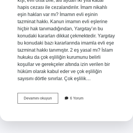
kişi, evli olsa bile, altı aydan iki yıla kadar
hapis cezası ile cezalandırılır. İmam nikahlı
eşin hakları var mı? İmamın evli eşinin
tazminat hakkı. Kanun imamın evli eşlerine
hiçbir hak tanımadığından, Yargıtay’ın bu
konudaki kararları dikkat çekmektedir. Yargıtay
bu konudaki bazı kararlarında imamla evli eşe
tazminat hakkı tanımıştır. 2 eş yasal mı? İslam
hukuku da çok eşliliğin kurumunu belirli
koşullar ve gerekçeler altında izin verilen bir
hüküm olarak kabul eder ve çok eşliliğin
sayısını dörtle sınırlar. Çok eşlilik…
Imam
Devamını okuyun
6 Yorum
Nikahlı
Ikinci
Eş
Suç
Mu