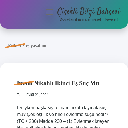
Çiçekli Bilgi Bahçesi
menüyü
aç
Doğadan ilham alan neşeli hikayeler!
Anasayfa
Gizlilik Politikası
Etiket:
2 eş yasal mı
Yasal Uyarı
Hakkımızda
Imam Nikahlı Ikinci Eş Suç Mu
Tarih: Eylül 21, 2024
Evliyken başkasıyla imam nikahı kıymak suç
mu? Çok eşlilik ve hileli evlenme suçu nedir?
(TCK 230) Madde 230 – (1) Evlenmek isteyen