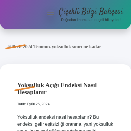
Çiçekli Bilgi Bahçesi
menüyü
aç
Doğadan ilham alan neşeli hikayeler!
Anasayfa
Gizlilik Politikası
Etiket:
2024 Temmuz yoksulluk sınırı ne kadar
Yasal Uyarı
Hakkımızda
Yoksulluk Açığı Endeksi Nasıl
Hesaplanır
Tarih: Eylül 25, 2024
Yoksulluk endeksi nasıl hesaplanır? Bu
endeks, gelir eşitsizliği oranına, yani yoksulluk