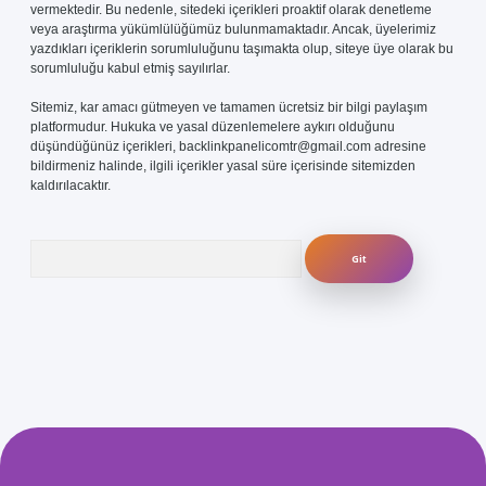
vermektedir. Bu nedenle, sitedeki içerikleri proaktif olarak denetleme
veya araştırma yükümlülüğümüz bulunmamaktadır. Ancak, üyelerimiz
yazdıkları içeriklerin sorumluluğunu taşımakta olup, siteye üye olarak bu
sorumluluğu kabul etmiş sayılırlar.
Sitemiz, kar amacı gütmeyen ve tamamen ücretsiz bir bilgi paylaşım
platformudur. Hukuka ve yasal düzenlemelere aykırı olduğunu
düşündüğünüz içerikleri,
backlinkpanelicomtr@gmail.com
adresine
bildirmeniz halinde, ilgili içerikler yasal süre içerisinde sitemizden
kaldırılacaktır.
Arama
com/
betexper güvenilir mi
elexbetgiris.org