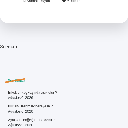
Yoksulluk
Devamını okuyun
6 Yorum
Açığı
Endeksi
Nasıl
Hesaplanır
Sitemap
Sidebar
Son Yazılar
Erkekler kaç yaşında aşık olur ?
Ağustos 6, 2026
Kur’an-ı Kerim ilk nereye in ?
Ağustos 6, 2026
Ayakkabı bağcığına ne denir ?
Ağustos 5, 2026