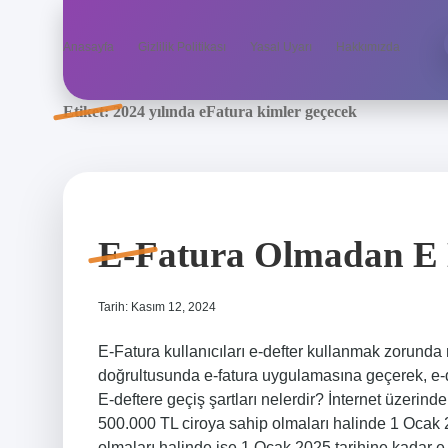
Anasayfa
Gizlilik Politikası
Yasal Uyarı
Hakkımızda
Etiket:
2024 yılında eFatura kimler geçecek
E-Fatura Olmadan E 
Tarih: Kasım 12, 2024
E-Fatura kullanıcıları e-defter kullanmak zorunda 
doğrultusunda e-fatura uygulamasına geçerek, e-d
E-deftere geçiş şartları nelerdir? İnternet üzerin
500.000 TL ciroya sahip olmaları halinde 1 Ocak 
olmaları halinde ise 1 Ocak 2025 tarihine kadar 