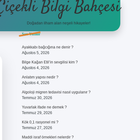
Çiçekli Bilgi Bahçesi
Doğadan ilham alan neşeli hikayeler!
Sidebar
Son Yazılar
https://hiltonbet-giris.com/
bete
Ayakkabı bağcığına ne denir ?
Ağustos 5, 2026
Bilge Kağan Etil’in sevgilisi kim ?
Ağustos 4, 2026
Anlatım yapısı nedir ?
Ağustos 4, 2026
Algoloji migren tedavisi nasıl uygulanır ?
Temmuz 30, 2026
Yuvarlak ifade ne demek ?
Temmuz 29, 2026
Kök 0,1 rasyonel mi ?
Temmuz 27, 2026
Maddi israf örnekleri nelerdir ?