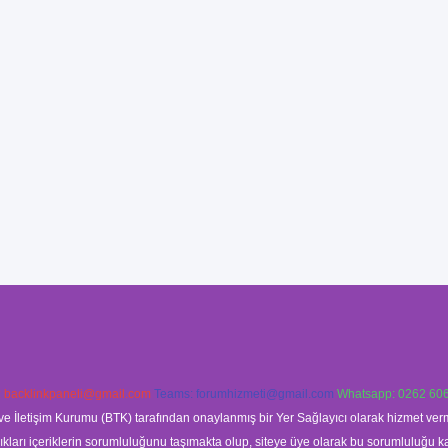
:
backlinkpaneli@gmail.com
Teams:
forumhizmeti@gmail.com
Whatsapp: 0262 606
ve İletişim Kurumu (BTK) tarafından onaylanmış bir Yer Sağlayıcı olarak hizmet verm
rı içeriklerin sorumluluğunu taşımakta olup, siteye üye olarak bu sorumluluğu kabul