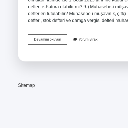
defteri e-Fatura olabilir mi? 9-) Muhasebe-i müşa
defterleri tutulabilir? Muhasebe-i müşavirlik, çiftç
defteri, stok defteri ve damga vergisi defteri mu
E-
Devamını okuyun
Yorum Bırak
Fatura
Olmadan
E
Defter
Olur
Mu
Sitemap