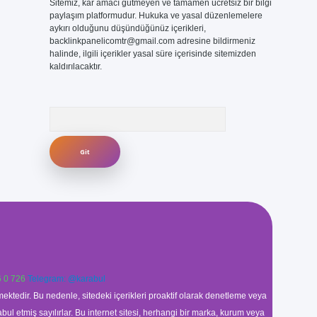
Sitemiz, kar amacı gütmeyen ve tamamen ücretsiz bir bilgi
paylaşım platformudur. Hukuka ve yasal düzenlemelere
aykırı olduğunu düşündüğünüz içerikleri,
backlinkpanelicomtr@gmail.com
adresine bildirmeniz
halinde, ilgili içerikler yasal süre içerisinde sitemizden
kaldırılacaktır.
Arama
 0 726
Telegram: @karabul
ektedir. Bu nedenle, sitedeki içerikleri proaktif olarak denetleme veya
 etmiş sayılırlar. Bu internet sitesi, herhangi bir marka, kurum veya