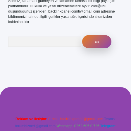
Sitemiz, kar amacı gütmeyen ve tamamen ücretsiz bir bilgi paylaşım
platformudur. Hukuka ve yasal düzenlemelere aykırı olduğunu
düşündüğünüz içerikleri,
backlinkpanelicomtr@gmail.com
adresine
bildirmeniz halinde, ilgili içerikler yasal süre içerisinde sitemizden
kaldırılacaktır.
Arama
.com/
betexper güvenilir mi
elexbetgiris.org
Reklam ve İletişim:
E-mail:
backlinkpaneli@gmail.com
Teams:
forumhizmeti@gmail.com
Whatsapp: 0262 606 0 726
Telegram: