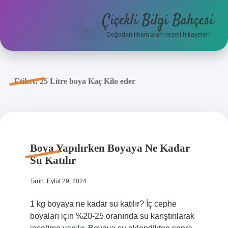
Çiçekli Bilgi Bahçesi
menüyü
aç
Doğadan ilham alan neşeli hikayeler!
Anasayfa
Gizlilik Politikası
Etiket:
25 Litre boya Kaç Kilo eder
Yasal Uyarı
Hakkımızda
Boya Yapılırken Boyaya Ne Kadar
Su Katılır
Tarih: Eylül 29, 2024
1 kg boyaya ne kadar su katılır? İç cephe
boyaları için %20-25 oranında su karıştırılarak