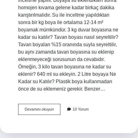
inceltme yapılır. Boyaya su eklendikten sonra
homojen kıvama gelene kadar birkaç dakika
karıştırılmalıdır. Su ile inceltme yapıldıktan
sonra bir kg boya ile ortalama 12-14 m²
boyamak mümkündür. 3 kg duvar boyasına ne
kadar su katılır? Tavan boyası nasıl seyreltilir?
Tavan boyaları %15 oranında suyla seyreltilir,
bu aynı zamanda tavan boyasına su eklenip
eklenmeyeceği sorusunun da cevabıdır.
Örneğin, 3 kilo tavan boyasına ne kadar su
eklenir? 640 ml su ekleyin. 2 Litre boyaya Ne
Kadar su Katılır? Plastik boya kullanmadan
önce de su eklemeniz gerekir. Benzer…
Boya
Devamını okuyun
10 Yorum
Yapılırken
Boyaya
Ne
Kadar
Su