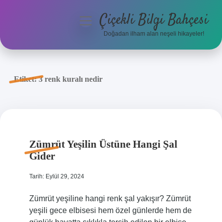
Çiçekli Bilgi Bahçesi
menüyü
aç
Doğadan ilham alan neşeli hikayeler!
Anasayfa
Gizlilik Politikası
Etiket:
3 renk kuralı nedir
Yasal Uyarı
Hakkımızda
Zümrüt Yeşilin Üstüne Hangi Şal
Gider
Tarih: Eylül 29, 2024
Zümrüt yeşiline hangi renk şal yakışır? Zümrüt
yeşili gece elbisesi hem özel günlerde hem de