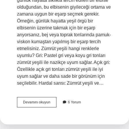
günlük hayatta sıklıkla tercih edilen bir elbise
olduğundan, bu elbisenin giyileceği ortama ve
zamana uygun bir eşarp seçmek gerekir.
Örneğin, günlük hayatta yeşil örgü bir
elbisenin üzerine takmak için bir eşarp
arıyorsanız, bej veya toprak tonlarında pamuk-
viskon kumaştan yapılmış bir eşarp tercih
etmelisiniz. Zümrüt yeşili hangi renklerle
uyumlu? Gri: Pastel gri veya koyu gri tonları
zümrüt yeşili ile nazikçe uyum sağlar. Açık gri:
Özellikle açık gri tonları zümrüt yeşili ile iyi
uyum sağlar ve daha sade bir görünüm için
seçilebilir. Hardal sarısı: Zümrüt yeşili ve…
Zümrüt
Devamını okuyun
6 Yorum
Yeşilin
Üstüne
Hangi
Şal
Gider