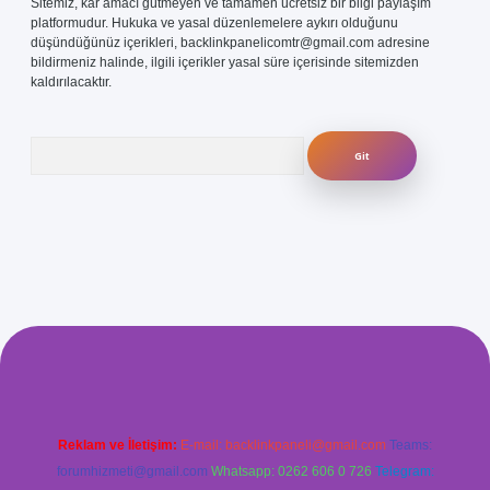
Sitemiz, kar amacı gütmeyen ve tamamen ücretsiz bir bilgi paylaşım
platformudur. Hukuka ve yasal düzenlemelere aykırı olduğunu
düşündüğünüz içerikleri,
backlinkpanelicomtr@gmail.com
adresine
bildirmeniz halinde, ilgili içerikler yasal süre içerisinde sitemizden
kaldırılacaktır.
Arama
com/
betexper güvenilir mi
elexbetgiris.org
Reklam ve İletişim:
E-mail:
backlinkpaneli@gmail.com
Teams:
forumhizmeti@gmail.com
Whatsapp: 0262 606 0 726
Telegram: