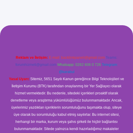
om/
betexper güvenilir mi
elexbetgiris.org
Reklam ve İletişim:
E-mail:
backlinkpaneli@gmail.com
Teams:
forumhizmeti@gmail.com
Whatsapp: 0262 606 0 726
Telegram:
@karabul
Yasal Uyarı:
Sitemiz, 5651 Sayılı Kanun gereğince Bilgi Teknolojileri ve
İletişim Kurumu (BTK) tarafından onaylanmış bir Yer Sağlayıcı olarak
hizmet vermektedir. Bu nedenle, sitedeki içerikleri proaktif olarak
denetleme veya araştırma yükümlülüğümüz bulunmamaktadır. Ancak,
üyelerimiz yazdıkları içeriklerin sorumluluğunu taşımakta olup, siteye
üye olarak bu sorumluluğu kabul etmiş sayılırlar. Bu internet sitesi,
herhangi bir marka, kurum veya şahıs şirketi ile hiçbir bağlantısı
bulunmamaktadır. Sitede yalnızca kendi hazırladığımız makaleler