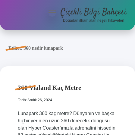
Çiçekli Bilgi Bahçesi
menüyü
aç
Doğadan ilham alan neşeli hikayeler!
Anasayfa
Gizlilik Politikası
Etiket:
360 nedir lunapark
Yasal Uyarı
Hakkımızda
360 Vialand Kaç Metre
Tarih: Aralık 26, 2024
Lunapark 360 kaç metre? Dünyanın ve başka
hiçbir yerin en uzun 360 derecelik döngüsü
olan Hyper Coaster’ımızla adrenalini hissedin!