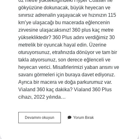
62 metre yüksekliğindeki Hyper Coaster ile
gökyüzüne dokunacak, büyük heyecan ve
sınırsız adrenalin yaşayacak ve hızınızın 115
km’ye ulaşacağı bu macerada eğlencenin
zirvesine ulaşacaksınız! 360 plus kaç metre
yüksekliktedir? 360 Plus adını verdiğimiz 30
metrelik bir oyuncak hayal edin. Üzerine
oturuyorsunuz, etrafınızda dönüyor ve tam bir
takla atıyorsunuz, son derece eğlenceli ve
heyecan verici. Misafirlerimizi yaban arısını ve
savanı görmeleri için buraya davet ediyoruz.
Ayrıca bir macera ve doğa parkurumuz var.
Vialand 360 kaç dakika? Vialand 360 Plus
cihazı, 2022 yılında…
360
Devamını okuyun
Yorum Bırak
Vialand
Kaç
Metre