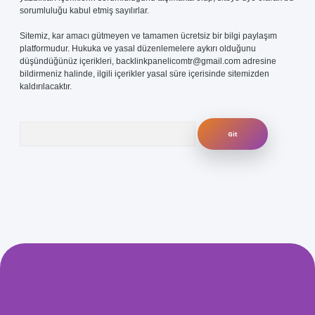
sorumluluğu kabul etmiş sayılırlar.
Sitemiz, kar amacı gütmeyen ve tamamen ücretsiz bir bilgi paylaşım
platformudur. Hukuka ve yasal düzenlemelere aykırı olduğunu
düşündüğünüz içerikleri,
backlinkpanelicomtr@gmail.com
adresine
bildirmeniz halinde, ilgili içerikler yasal süre içerisinde sitemizden
kaldırılacaktır.
Arama
com/
betexper güvenilir mi
elexbetgiris.org