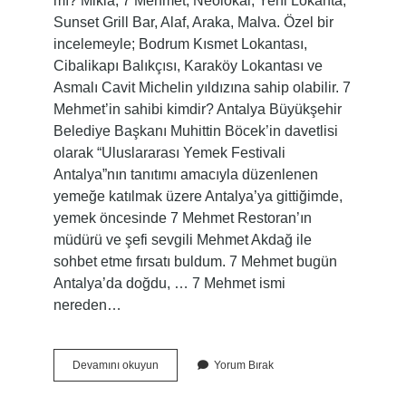
mı? Mikla, 7 Mehmet, Neolokal, Yeni Lokanta,
Sunset Grill Bar, Alaf, Araka, Malva. Özel bir
incelemeyle; Bodrum Kısmet Lokantası,
Cibalikapı Balıkçısı, Karaköy Lokantası ve
Asmalı Cavit Michelin yıldızına sahip olabilir. 7
Mehmet’in sahibi kimdir? Antalya Büyükşehir
Belediye Başkanı Muhittin Böcek’in davetlisi
olarak “Uluslararası Yemek Festivali
Antalya”nın tanıtımı amacıyla düzenlenen
yemeğe katılmak üzere Antalya’ya gittiğimde,
yemek öncesinde 7 Mehmet Restoran’ın
müdürü ve şefi sevgili Mehmet Akdağ ile
sohbet etme fırsatı buldum. 7 Mehmet bugün
Antalya’da doğdu, … 7 Mehmet ismi
nereden…
7
Devamını okuyun
Yorum Bırak
Mehmet
Alkollü