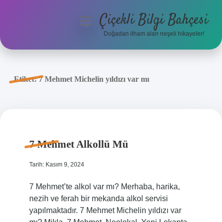
Çiçekli Bilgi Bahçesi
menüyü
aç
Doğadan ilham alan neşeli hikayeler!
Anasayfa
Gizlilik Politikası
Etiket:
7 Mehmet Michelin yıldızı var mı
Yasal Uyarı
Hakkımızda
7 Mehmet Alkollü Mü
Tarih: Kasım 9, 2024
7 Mehmet’te alkol var mı? Merhaba, harika,
nezih ve ferah bir mekanda alkol servisi
yapılmaktadır. 7 Mehmet Michelin yıldızı var