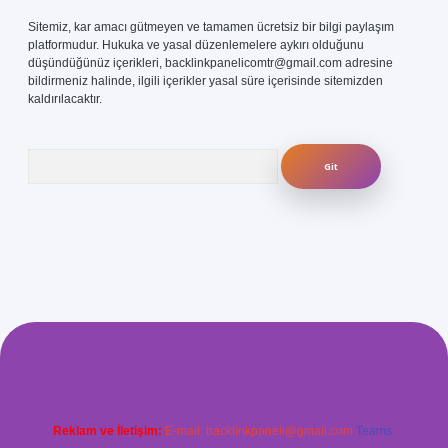
Sitemiz, kar amacı gütmeyen ve tamamen ücretsiz bir bilgi paylaşım
platformudur. Hukuka ve yasal düzenlemelere aykırı olduğunu
düşündüğünüz içerikleri,
backlinkpanelicomtr@gmail.com
adresine
bildirmeniz halinde, ilgili içerikler yasal süre içerisinde sitemizden
kaldırılacaktır.
Arama
.com/
betexper güvenilir mi
elexbetgiris.org
Reklam ve İletişim:
E-mail:
backlinkpaneli@gmail.com
Teams: