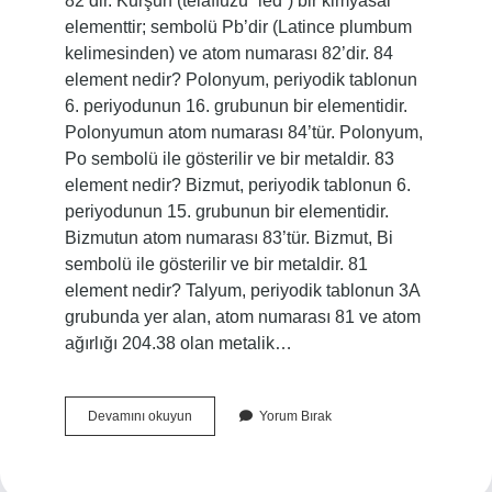
82’dir. Kurşun (telaffuzu “led”) bir kimyasal
elementtir; sembolü Pb’dir (Latince plumbum
kelimesinden) ve atom numarası 82’dir. 84
element nedir? Polonyum, periyodik tablonun
6. periyodunun 16. grubunun bir elementidir.
Polonyumun atom numarası 84’tür. Polonyum,
Po sembolü ile gösterilir ve bir metaldir. 83
element nedir? Bizmut, periyodik tablonun 6.
periyodunun 15. grubunun bir elementidir.
Bizmutun atom numarası 83’tür. Bizmut, Bi
sembolü ile gösterilir ve bir metaldir. 81
element nedir? Talyum, periyodik tablonun 3A
grubunda yer alan, atom numarası 81 ve atom
ağırlığı 204.38 olan metalik…
80
Devamını okuyun
Yorum Bırak
Element
Nedir