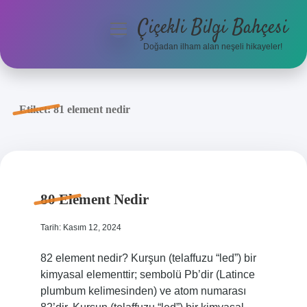
Çiçekli Bilgi Bahçesi
menüyü
aç
Doğadan ilham alan neşeli hikayeler!
Anasayfa
Gizlilik Politikası
Etiket:
81 element nedir
Yasal Uyarı
Hakkımızda
80 Element Nedir
Tarih: Kasım 12, 2024
82 element nedir? Kurşun (telaffuzu “led”) bir
kimyasal elementtir; sembolü Pb’dir (Latince
plumbum kelimesinden) ve atom numarası