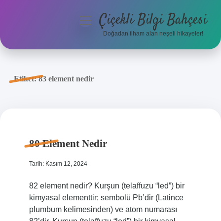
Çiçekli Bilgi Bahçesi
menüyü
aç
Doğadan ilham alan neşeli hikayeler!
Anasayfa
Gizlilik Politikası
Etiket:
83 element nedir
Yasal Uyarı
Hakkımızda
80 Element Nedir
Tarih: Kasım 12, 2024
82 element nedir? Kurşun (telaffuzu “led”) bir
kimyasal elementtir; sembolü Pb’dir (Latince
plumbum kelimesinden) ve atom numarası