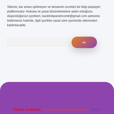
Sitemiz, kar amacı gütmeyen ve tamamen ücretsiz bir bilgi paylaşım
platformudur. Hukuka ve yasal düzenlemelere aykırı olduğunu
düşündüğünüz içerikleri,
backlinkpanelicomtr@gmail.com
adresine
bildirmeniz halinde, ilgili içerikler yasal süre içerisinde sitemizden
kaldırılacaktır.
Arama
com/
betexper güvenilir mi
elexbetgiris.org
Reklam ve İletişim:
E-mail:
backlinkpaneli@gmail.com
Teams: