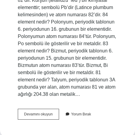
82’dir. Kurşun (telaffuzu “led”) bir kimyasal
elementtir; sembolü Pb’dir (Latince plumbum
kelimesinden) ve atom numarası 82’dir. 84
element nedir? Polonyum, periyodik tablonun
6. periyodunun 16. grubunun bir elementidir.
Polonyumun atom numarası 84’tür. Polonyum,
Po sembolü ile gösterilir ve bir metaldir. 83
element nedir? Bizmut, periyodik tablonun 6.
periyodunun 15. grubunun bir elementidir.
Bizmutun atom numarası 83’tür. Bizmut, Bi
sembolü ile gösterilir ve bir metaldir. 81
element nedir? Talyum, periyodik tablonun 3A
grubunda yer alan, atom numarası 81 ve atom
ağırlığı 204.38 olan metalik…
80
Devamını okuyun
Yorum Bırak
Element
Nedir