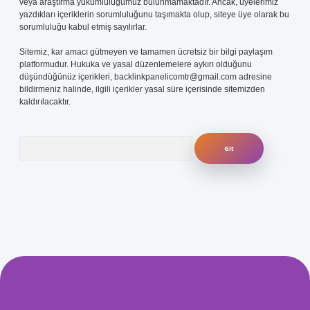
veya araştırma yükümlülüğümüz bulunmamaktadır. Ancak, üyelerimiz
yazdıkları içeriklerin sorumluluğunu taşımakta olup, siteye üye olarak bu
sorumluluğu kabul etmiş sayılırlar.
Sitemiz, kar amacı gütmeyen ve tamamen ücretsiz bir bilgi paylaşım
platformudur. Hukuka ve yasal düzenlemelere aykırı olduğunu
düşündüğünüz içerikleri,
backlinkpanelicomtr@gmail.com
adresine
bildirmeniz halinde, ilgili içerikler yasal süre içerisinde sitemizden
kaldırılacaktır.
Arama
com/
betexper güvenilir mi
elexbetgiris.org