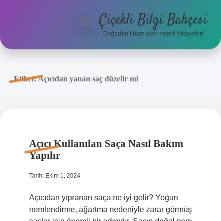
Çiçekli Bilgi Bahçesi
menüyü
aç
Doğadan ilham alan neşeli hikayeler!
Anasayfa
Gizlilik Politikası
Etiket:
Açıcıdan yanan saç düzelir mi
Yasal Uyarı
Hakkımızda
Açıcı Kullanılan Saça Nasıl Bakım
Yapılır
Tarih: Ekim 1, 2024
Açıcıdan yıpranan saça ne iyi gelir? Yoğun
nemlendirme, ağartma nedeniyle zarar görmüş