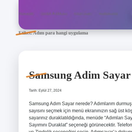
Anasayfa
Gizlilik Politikası
Yasal Uyarı
Hakkımızda
Etiket:
Adım para hangi uygulama
Samsung Adim Sayar
Tarih: Eylül 27, 2024
Samsung Adım Sayar nerede? Adımlarım durmuş gi
sayısını seçmek için menü ekranınızın sağ üst kö
sayarınız duraklatıldığında, menüde “Adımları Say
Sayımını Duraklat” seçeneği görünecektir. Telef
ve Zindelik seçeneğini seçin. Adımsayar’a dokunun