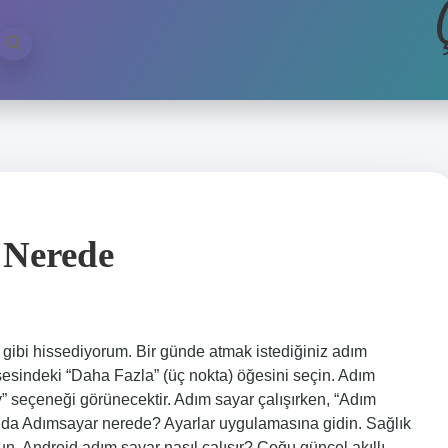
 Nerede
bi hissediyorum. Bir günde atmak istediğiniz adım
şesindeki “Daha Fazla” (üç nokta) öğesini seçin. Adım
” seçeneği görünecektir. Adım sayar çalışırken, “Adım
onda Adımsayar nerede? Ayarlar uygulamasına gidin. Sağlık
. Android adım sayar nasıl çalışır? Çoğu güncel akıllı