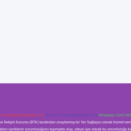
:
backlinkpaneli@gmail.com
Teams:
forumhizmeti@gmail.com
Whatsapp: 0262 606
ve İletişim Kurumu (BTK) tarafından onaylanmış bir Yer Sağlayıcı olarak hizmet verm
rı içeriklerin sorumluluğunu taşımakta olup, siteye üye olarak bu sorumluluğu kabul