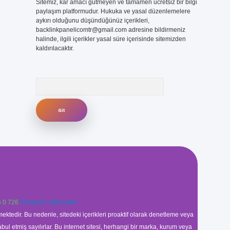
Sitemiz, kar amacı gütmeyen ve tamamen ücretsiz bir bilgi
paylaşım platformudur. Hukuka ve yasal düzenlemelere
aykırı olduğunu düşündüğünüz içerikleri,
backlinkpanelicomtr@gmail.com
adresine bildirmeniz
halinde, ilgili içerikler yasal süre içerisinde sitemizden
kaldırılacaktır.
Arama
 0 726
Telegram: @karabul
ektedir. Bu nedenle, sitedeki içerikleri proaktif olarak denetleme veya
 etmiş sayılırlar. Bu internet sitesi, herhangi bir marka, kurum veya