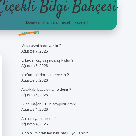
Çiçekli Bilgi Bahçesi
Doğadan ilham alan neşeli hikayeler!
Sidebar
Son Yazılar
https://hiltonbet-giris.com/
bet
Mutasavvıf nasıl yazılır ?
Ağustos 7, 2026
Erkekler kaç yaşında aşık olur ?
Ağustos 6, 2026
Kur’an-ı Kerim ilk nereye in ?
Ağustos 6, 2026
Ayakkabı bağcığına ne denir ?
Ağustos 5, 2026
Bilge Kağan Etil’in sevgilisi kim ?
Ağustos 4, 2026
Anlatım yapısı nedir ?
Ağustos 4, 2026
Algoloji migren tedavisi nasıl uygulanır ?