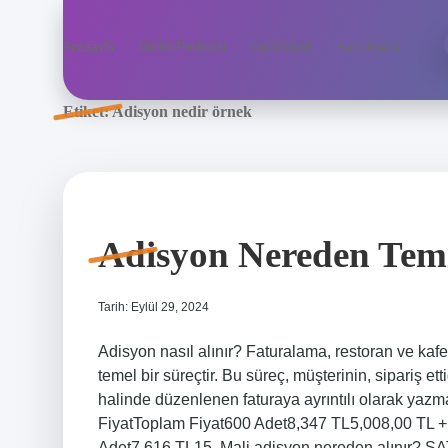
Anasayfa
Gizlilik Politikası
Yasal Uyarı
Hakkımızda
Etiket:
Adisyon nedir örnek
Adisyon Nereden Temi
Tarih: Eylül 29, 2024
Adisyon nasıl alınır? Faturalama, restoran ve kafele
temel bir süreçtir. Bu süreç, müşterinin, sipariş ett
halinde düzenlenen faturaya ayrıntılı olarak yazm
FiyatToplam Fiyat600 Adet8,347 TL5,008,00 TL
Adet7,616 TL15. Mali adisyon nereden alınır? 