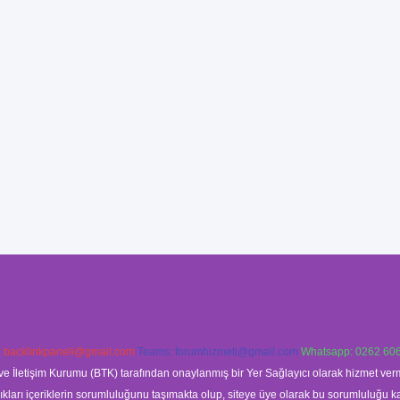
:
backlinkpaneli@gmail.com
Teams:
forumhizmeti@gmail.com
Whatsapp: 0262 606
ve İletişim Kurumu (BTK) tarafından onaylanmış bir Yer Sağlayıcı olarak hizmet verm
rı içeriklerin sorumluluğunu taşımakta olup, siteye üye olarak bu sorumluluğu kabul