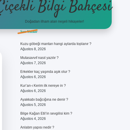
Çiçekli Bilgi Bahçesi
Doğadan ilham alan neşeli hikayeler!
Sidebar
Son Yazılar
https://hiltonbet-giris.com/
bete
Kuzu göbeği mantarı hangi aylarda toplanır ?
Ağustos 8, 2026
Mutasavvıf nasıl yazılır ?
Ağustos 7, 2026
Erkekler kaç yaşında aşık olur ?
Ağustos 6, 2026
Kur’an-ı Kerim ilk nereye in ?
Ağustos 6, 2026
Ayakkabı bağcığına ne denir ?
Ağustos 5, 2026
Bilge Kağan Etil’in sevgilisi kim ?
Ağustos 4, 2026
Anlatım yapısı nedir ?