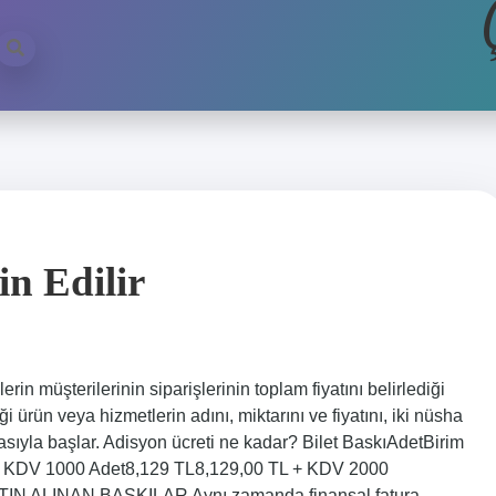
n Edilir
rin müşterilerinin siparişlerinin toplam fiyatını belirlediği
iği ürün veya hizmetlerin adını, miktarını ve fiyatını, iki nüsha
asıyla başlar. Adisyon ücreti ne kadar? Bilet BaskıAdetBirim
 + KDV 1000 Adet8,129 TL8,129,00 TL + KDV 2000
SATIN ALINAN BASKILAR Aynı zamanda finansal fatura,