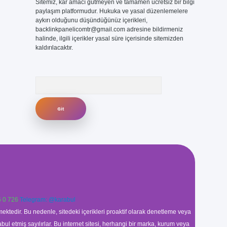
Sitemiz, kar amacı gütmeyen ve tamamen ücretsiz bir bilgi
paylaşım platformudur. Hukuka ve yasal düzenlemelere
aykırı olduğunu düşündüğünüz içerikleri,
backlinkpanelicomtr@gmail.com
adresine bildirmeniz
halinde, ilgili içerikler yasal süre içerisinde sitemizden
kaldırılacaktır.
Arama
 0 726
Telegram: @karabul
ektedir. Bu nedenle, sitedeki içerikleri proaktif olarak denetleme veya
 etmiş sayılırlar. Bu internet sitesi, herhangi bir marka, kurum veya