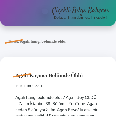
Çiçekli Bilgi Bahçesi
menüyü
aç
Doğadan ilham alan neşeli hikayeler!
Anasayfa
Gizlilik Politikası
Etiket:
Agah hangi bölümde öldü
Yasal Uyarı
Hakkımızda
Agah Kaçıncı Bölümde Öldü
Tarih: Ekim 3, 2024
Agah hangi bölümde öldü? Agah Bey ÖLDÜ!
– Zalim İstanbul 38. Bölüm – YouTube. Agah
neden öldürüyor? Um. Agah Beyoğlu eski bir