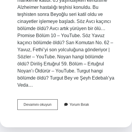
mahkeme katibi. 65 yaşındayken kendisine
Alzheimer hastalığı teşhisi konuldu. Bu
teşhisten sonra Beyoğlu seri katil oldu ve
cinayetler işlemeye başladı. Söz Avcı kaçıncı
bölümde öldü? Avcı artık yürüyen bir ölü…
Promise Bölüm 10 – YouTube. Söz Yavuz
kaçıncı bölümde öldü? Sarı Komutan No. 62 –
Yavuz, Fethi’yi son yolculuğuna gönderiyor |
Sözler – YouTube. Noyan hangi bölümde
öldü? Diriliş Ertuğrul 59. Bölüm – Ertuğrul
Noyan’ı Öldürür – YouTube. Turgut hangi
bölümde öldü? Turgut Bey ve Şeyh Edebalı’ya
Veda…
Agah
Devamını okuyun
Yorum Bırak
Kaçıncı
Bölümde
Öldü