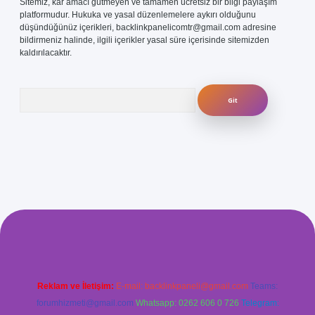
Sitemiz, kar amacı gütmeyen ve tamamen ücretsiz bir bilgi paylaşım
platformudur. Hukuka ve yasal düzenlemelere aykırı olduğunu
düşündüğünüz içerikleri,
backlinkpanelicomtr@gmail.com
adresine
bildirmeniz halinde, ilgili içerikler yasal süre içerisinde sitemizden
kaldırılacaktır.
Arama
ris.org
Reklam ve İletişim:
E-mail:
backlinkpaneli@gmail.com
Teams:
forumhizmeti@gmail.com
Whatsapp: 0262 606 0 726
Telegram: