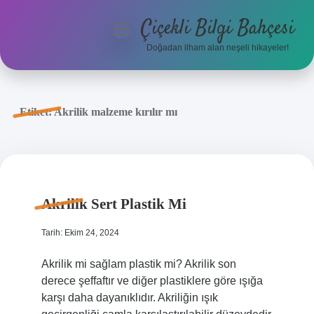
Çiçekli Bilgi Bahçesi
menüyü
aç
Doğadan ilham alan neşeli hikayeler!
Anasayfa
Gizlilik Politikası
Etiket:
Akrilik malzeme kırılır mı
Yasal Uyarı
Hakkımızda
Akrilik Sert Plastik Mi
Tarih: Ekim 24, 2024
Akrilik mi sağlam plastik mi? Akrilik son
derece şeffaftır ve diğer plastiklere göre ışığa
karşı daha dayanıklıdır. Akriliğin ışık