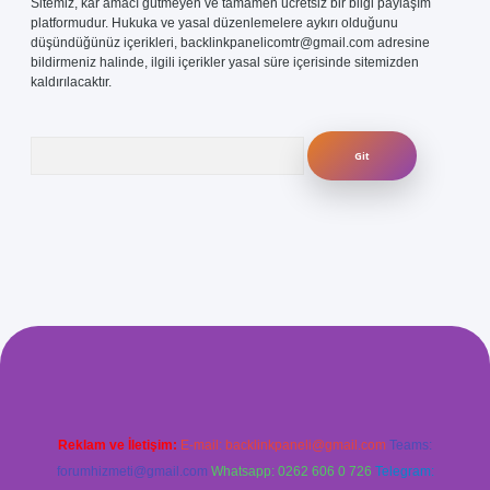
Sitemiz, kar amacı gütmeyen ve tamamen ücretsiz bir bilgi paylaşım
platformudur. Hukuka ve yasal düzenlemelere aykırı olduğunu
düşündüğünüz içerikleri,
backlinkpanelicomtr@gmail.com
adresine
bildirmeniz halinde, ilgili içerikler yasal süre içerisinde sitemizden
kaldırılacaktır.
Arama
com/
betexper güvenilir mi
elexbetgiris.org
Reklam ve İletişim:
E-mail:
backlinkpaneli@gmail.com
Teams:
forumhizmeti@gmail.com
Whatsapp: 0262 606 0 726
Telegram: