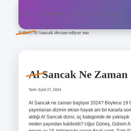
Anasayfa
Gizlilik Politikası
Yasal Uyarı
Hakkımızda
Etiket:
Al Sancak devam ediyor mu
Al Sancak Ne Zaman 
Tarih: Eylül 27, 2024
Al Sancak ne zaman başlıyor 2024? Böylece 19 O
yayınlanan dizinin ekran hayatı ani bir kararla s
aldığı Al Sancak dizisi, üç kategoride de yaklaşık
neden yayından kaldırıldı? Uğur Güneş, Gülsim Ali 
geçen ay 19. bölümüyle sezon finali yaptı. Türk Si