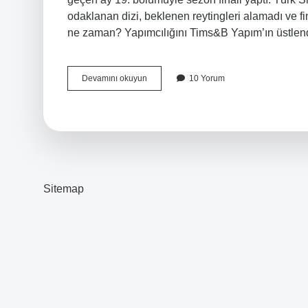
odaklanan dizi, beklenen reytingleri alamadı ve fi
ne zaman? Yapımcılığını Tims&B Yapım’ın üstle
Al
Devamını okuyun
10 Yorum
Sancak
Ne
Zaman
Sezon
Finali
Yapacak
Sitemap