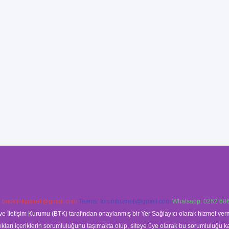
:
backlinkpaneli@gmail.com
Teams:
forumhizmeti@gmail.com
Whatsapp: 0262 606
ve İletişim Kurumu (BTK) tarafından onaylanmış bir Yer Sağlayıcı olarak hizmet verm
rı içeriklerin sorumluluğunu taşımakta olup, siteye üye olarak bu sorumluluğu kabul