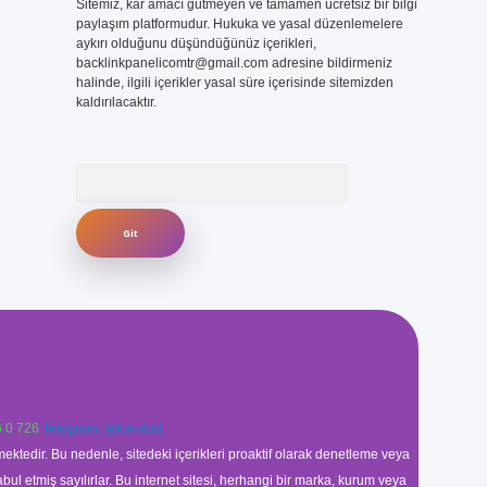
Sitemiz, kar amacı gütmeyen ve tamamen ücretsiz bir bilgi
paylaşım platformudur. Hukuka ve yasal düzenlemelere
aykırı olduğunu düşündüğünüz içerikleri,
backlinkpanelicomtr@gmail.com
adresine bildirmeniz
halinde, ilgili içerikler yasal süre içerisinde sitemizden
kaldırılacaktır.
Arama
 0 726
Telegram: @karabul
ektedir. Bu nedenle, sitedeki içerikleri proaktif olarak denetleme veya
 etmiş sayılırlar. Bu internet sitesi, herhangi bir marka, kurum veya