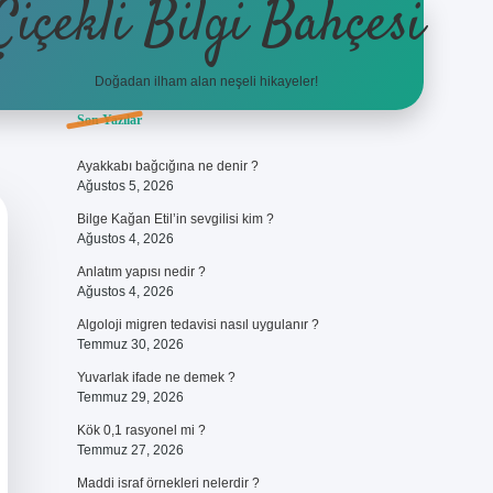
Çiçekli Bilgi Bahçesi
Doğadan ilham alan neşeli hikayeler!
Sidebar
Son Yazılar
https://hiltonbet-giris.com/
bete
Ayakkabı bağcığına ne denir ?
Ağustos 5, 2026
Bilge Kağan Etil’in sevgilisi kim ?
Ağustos 4, 2026
Anlatım yapısı nedir ?
Ağustos 4, 2026
Algoloji migren tedavisi nasıl uygulanır ?
Temmuz 30, 2026
Yuvarlak ifade ne demek ?
Temmuz 29, 2026
Kök 0,1 rasyonel mi ?
Temmuz 27, 2026
Maddi israf örnekleri nelerdir ?