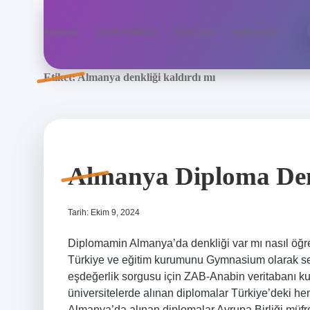
Anasayfa
Gizlilik Politikası
Yasal Uyarı
Hakkımızda
Etiket:
Almanya denkliği kaldırdı mı
Almanya Diploma Denk
Tarih: Ekim 9, 2024
Diplomamin Almanya’da denkliği var mı nasıl öğre
Türkiye ve eğitim kurumunu Gymnasium olarak seçe
eşdeğerlik sorgusu için ZAB-Anabin veritabanı k
üniversitelerde alınan diplomalar Türkiye’deki he
Almanya’da alınan diplomalar Avrupa Birliği müf