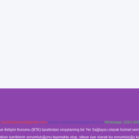
:
backlinkpaneli@gmail.com
Teams:
forumhizmeti@gmail.com
Whatsapp: 0262 606
ve İletişim Kurumu (BTK) tarafından onaylanmış bir Yer Sağlayıcı olarak hizmet verm
rı içeriklerin sorumluluğunu taşımakta olup, siteye üye olarak bu sorumluluğu kabul