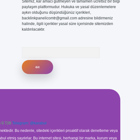
Sitemiz, kar amacı gütmeyen ve tamamen ücretsiz bir bilgi
paylaşım platformudur. Hukuka ve yasal düzenlemelere
aykırı olduğunu düşündüğünüz içerikleri,
backlinkpanelicomtr@gmail.com
adresine bildirmeniz
halinde, ilgili içerikler yasal süre içerisinde sitemizden
kaldırılacaktır.
Arama
 0 726
Telegram: @karabul
ektedir. Bu nedenle, sitedeki içerikleri proaktif olarak denetleme veya
 etmiş sayılırlar. Bu internet sitesi, herhangi bir marka, kurum veya