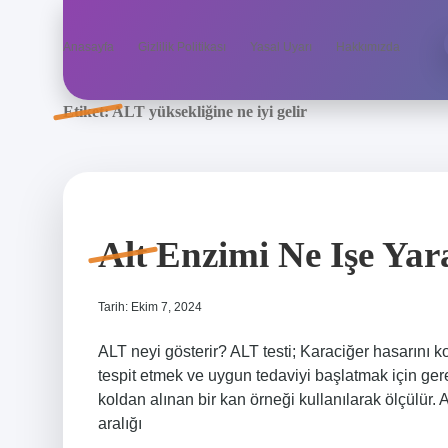
Anasayfa
Gizlilik Politikası
Yasal Uyarı
Hakkımızda
Etiket:
ALT yüksekliğine ne iyi gelir
Alt Enzimi Ne Işe Yar
Tarih: Ekim 7, 2024
ALT neyi gösterir? ALT testi; Karaciğer hasarını ko
tespit etmek ve uygun tedaviyi başlatmak için gere
koldan alınan bir kan örneği kullanılarak ölçülür. 
aralığı