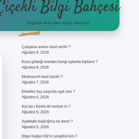
Çiçekli Bilgi Bahçesi
Doğadan ilham alan neşeli hikayeler!
Sidebar
Son Yazılar
https://hiltonbet-giris.com/
bete
Çalışana avans nasıl verilir ?
Ağustos 9, 2026
Kuzu göbeği mantarı hangi aylarda toplanır ?
Ağustos 8, 2026
Mutasavvıf nasıl yazılır ?
Ağustos 7, 2026
Erkekler kaç yaşında aşık olur ?
Ağustos 6, 2026
Kur’an-ı Kerim ilk nereye in ?
Ağustos 6, 2026
Ayakkabı bağcığına ne denir ?
Ağustos 5, 2026
Bilge Kağan Etil’in sevgilisi kim ?