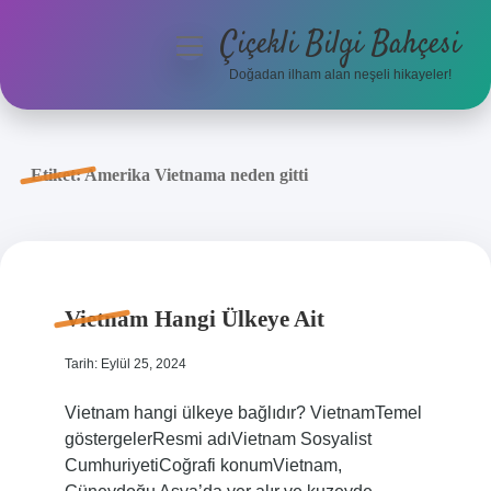
Çiçekli Bilgi Bahçesi
menüyü
aç
Doğadan ilham alan neşeli hikayeler!
Anasayfa
Gizlilik Politikası
Etiket:
Amerika Vietnama neden gitti
Yasal Uyarı
Hakkımızda
Vietnam Hangi Ülkeye Ait
Tarih: Eylül 25, 2024
Vietnam hangi ülkeye bağlıdır? VietnamTemel
göstergelerResmi adıVietnam Sosyalist
CumhuriyetiCoğrafi konumVietnam,