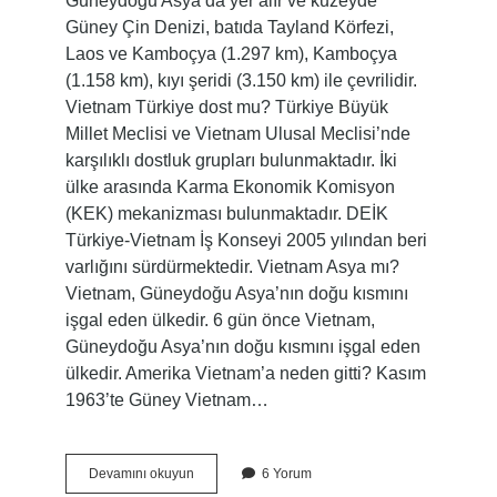
Güneydoğu Asya’da yer alır ve kuzeyde
Güney Çin Denizi, batıda Tayland Körfezi,
Laos ve Kamboçya (1.297 km), Kamboçya
(1.158 km), kıyı şeridi (3.150 km) ile çevrilidir.
Vietnam Türkiye dost mu? Türkiye Büyük
Millet Meclisi ve Vietnam Ulusal Meclisi’nde
karşılıklı dostluk grupları bulunmaktadır. İki
ülke arasında Karma Ekonomik Komisyon
(KEK) mekanizması bulunmaktadır. DEİK
Türkiye-Vietnam İş Konseyi 2005 yılından beri
varlığını sürdürmektedir. Vietnam Asya mı?
Vietnam, Güneydoğu Asya’nın doğu kısmını
işgal eden ülkedir. 6 gün önce Vietnam,
Güneydoğu Asya’nın doğu kısmını işgal eden
ülkedir. Amerika Vietnam’a neden gitti? Kasım
1963’te Güney Vietnam…
Vietnam
Devamını okuyun
6 Yorum
Hangi