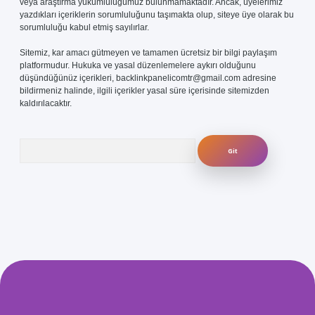
veya araştırma yükümlülüğümüz bulunmamaktadır. Ancak, üyelerimiz
yazdıkları içeriklerin sorumluluğunu taşımakta olup, siteye üye olarak bu
sorumluluğu kabul etmiş sayılırlar.
Sitemiz, kar amacı gütmeyen ve tamamen ücretsiz bir bilgi paylaşım
platformudur. Hukuka ve yasal düzenlemelere aykırı olduğunu
düşündüğünüz içerikleri,
backlinkpanelicomtr@gmail.com
adresine
bildirmeniz halinde, ilgili içerikler yasal süre içerisinde sitemizden
kaldırılacaktır.
Arama
com/
betexper güvenilir mi
elexbetgiris.org