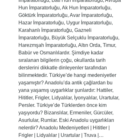
İmparatorluğu, Batı Hun İmparatorluğu, Avrupa
Hun İmparatorluğu, Ak Hun İmparatorluğu,
Göktürk İmparatorluğu, Avar İmparatorluğu,
Hazar İmparatorluğu, Uygur İmparatorluğu,
Karahanlı İmparatorluğu, Gazneli
İmparatorluğu, Büyük Selçuklu İmparatorluğu,
Harezmşah İmparatorluğu, Altın Orda, Timur,
Babür ve Osmanlılardır. Şimdiye kadar
sıralanan bilgilerin çoğu, okullarda tarih
derslerini dikkatle dinleyenler tarafından
bilinmektedir. Türkiye’de hangi medeniyetler
yaşamıştır? Anadolu’da antik çağlardan bu
yana yaşamış uygarlıklar şunlardır: Hattiler,
Hititler, Frigler, Lidyalılar, İyonyalılar, Urartular,
Persler. Türkiye’de Türklerden önce kim
yaşıyordu? Bizanslılar, Ermeniler, Gürcüler,
Asurlular, Rumlar. Eski Anadolu uygarlıkları
nelerdir? Anadolu Medeniyetleri | Hititler |
Frigler | Lidyalılar | Urartular | Truva |…