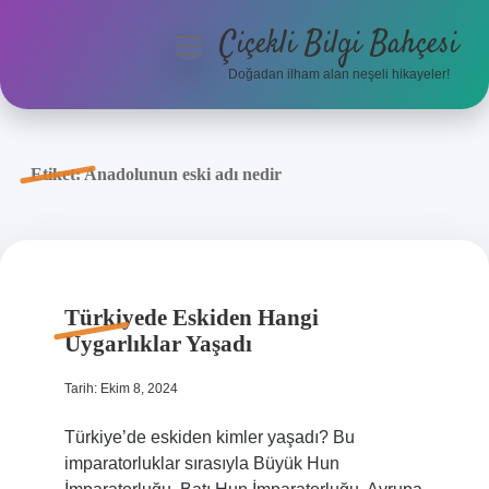
Çiçekli Bilgi Bahçesi
menüyü
aç
Doğadan ilham alan neşeli hikayeler!
Anasayfa
Gizlilik Politikası
Etiket:
Anadolunun eski adı nedir
Yasal Uyarı
Hakkımızda
Türkiyede Eskiden Hangi
Uygarlıklar Yaşadı
Tarih: Ekim 8, 2024
Türkiye’de eskiden kimler yaşadı? Bu
imparatorluklar sırasıyla Büyük Hun