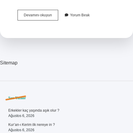
Türkiyede
Devamını okuyun
Yorum Bırak
Eskiden
Hangi
Uygarlıklar
Yaşadı
Sitemap
Sidebar
Son Yazılar
Erkekler kaç yaşında aşık olur ?
Ağustos 6, 2026
Kur’an-ı Kerim ilk nereye in ?
Ağustos 6, 2026