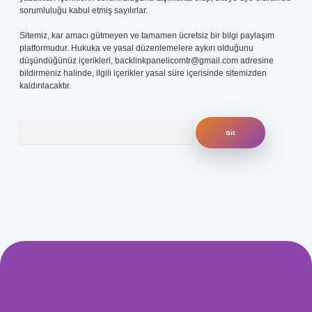
sorumluluğu kabul etmiş sayılırlar.
Sitemiz, kar amacı gütmeyen ve tamamen ücretsiz bir bilgi paylaşım
platformudur. Hukuka ve yasal düzenlemelere aykırı olduğunu
düşündüğünüz içerikleri,
backlinkpanelicomtr@gmail.com
adresine
bildirmeniz halinde, ilgili içerikler yasal süre içerisinde sitemizden
kaldırılacaktır.
Arama
om/
betexper güvenilir mi
elexbetgiris.org