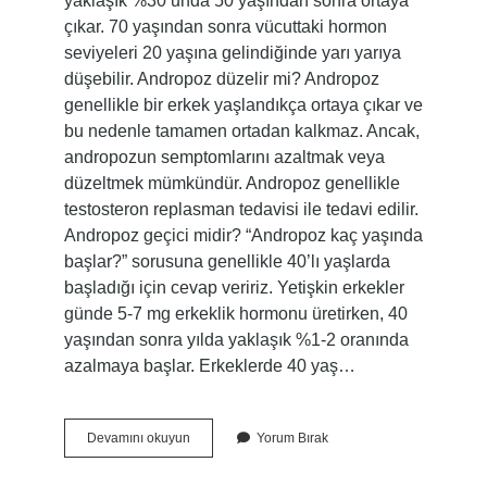
yaklaşık %30’unda 50 yaşından sonra ortaya
çıkar. 70 yaşından sonra vücuttaki hormon
seviyeleri 20 yaşına gelindiğinde yarı yarıya
düşebilir. Andropoz düzelir mi? Andropoz
genellikle bir erkek yaşlandıkça ortaya çıkar ve
bu nedenle tamamen ortadan kalkmaz. Ancak,
andropozun semptomlarını azaltmak veya
düzeltmek mümkündür. Andropoz genellikle
testosteron replasman tedavisi ile tedavi edilir.
Andropoz geçici midir? “Andropoz kaç yaşında
başlar?” sorusuna genellikle 40’lı yaşlarda
başladığı için cevap veririz. Yetişkin erkekler
günde 5-7 mg erkeklik hormonu üretirken, 40
yaşından sonra yılda yaklaşık %1-2 oranında
azalmaya başlar. Erkeklerde 40 yaş…
Andropoz
Devamını okuyun
Yorum Bırak
Geçer
Mi