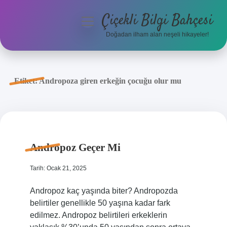
Çiçekli Bilgi Bahçesi
menüyü
aç
Doğadan ilham alan neşeli hikayeler!
Anasayfa
Gizlilik Politikası
Etiket:
Andropoza giren erkeğin çocuğu olur mu
Yasal Uyarı
Hakkımızda
Andropoz Geçer Mi
Tarih: Ocak 21, 2025
Andropoz kaç yaşında biter? Andropozda
belirtiler genellikle 50 yaşına kadar fark
edilmez. Andropoz belirtileri erkeklerin