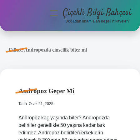
Çiçekli Bilgi Bahçesi
menüyü
aç
Doğadan ilham alan neşeli hikayeler!
Anasayfa
Gizlilik Politikası
Etiket:
Andropozda cinsellik biter mi
Yasal Uyarı
Hakkımızda
Andropoz Geçer Mi
Tarih: Ocak 21, 2025
Andropoz kaç yaşında biter? Andropozda
belirtiler genellikle 50 yaşına kadar fark
edilmez. Andropoz belirtileri erkeklerin