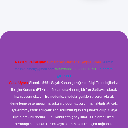
om/
betexper güvenilir mi
elexbetgiris.org
Reklam ve İletişim:
E-mail:
backlinkpaneli@gmail.com
Teams:
forumhizmeti@gmail.com
Whatsapp: 0262 606 0 726
Telegram:
@karabul
Yasal Uyarı:
Sitemiz, 5651 Sayılı Kanun gereğince Bilgi Teknolojileri ve
İletişim Kurumu (BTK) tarafından onaylanmış bir Yer Sağlayıcı olarak
hizmet vermektedir. Bu nedenle, sitedeki içerikleri proaktif olarak
denetleme veya araştırma yükümlülüğümüz bulunmamaktadır. Ancak,
üyelerimiz yazdıkları içeriklerin sorumluluğunu taşımakta olup, siteye
üye olarak bu sorumluluğu kabul etmiş sayılırlar. Bu internet sitesi,
herhangi bir marka, kurum veya şahıs şirketi ile hiçbir bağlantısı