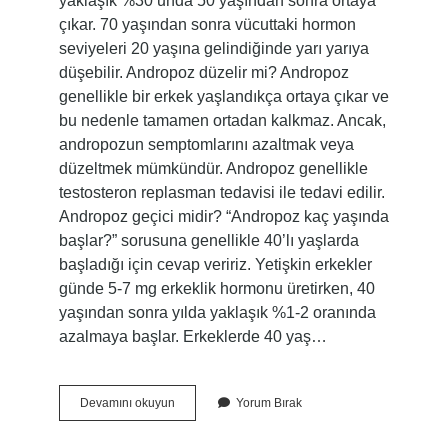
yaklaşık %30’unda 50 yaşından sonra ortaya
çıkar. 70 yaşından sonra vücuttaki hormon
seviyeleri 20 yaşına gelindiğinde yarı yarıya
düşebilir. Andropoz düzelir mi? Andropoz
genellikle bir erkek yaşlandıkça ortaya çıkar ve
bu nedenle tamamen ortadan kalkmaz. Ancak,
andropozun semptomlarını azaltmak veya
düzeltmek mümkündür. Andropoz genellikle
testosteron replasman tedavisi ile tedavi edilir.
Andropoz geçici midir? “Andropoz kaç yaşında
başlar?” sorusuna genellikle 40’lı yaşlarda
başladığı için cevap veririz. Yetişkin erkekler
günde 5-7 mg erkeklik hormonu üretirken, 40
yaşından sonra yılda yaklaşık %1-2 oranında
azalmaya başlar. Erkeklerde 40 yaş…
Andropoz
Devamını okuyun
Yorum Bırak
Geçer
Mi