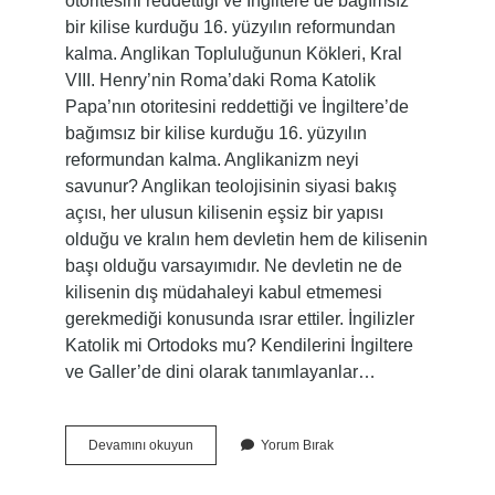
otoritesini reddettiği ve İngiltere’de bağımsız
bir kilise kurduğu 16. yüzyılın reformundan
kalma. Anglikan Topluluğunun Kökleri, Kral
VIII. Henry’nin Roma’daki Roma Katolik
Papa’nın otoritesini reddettiği ve İngiltere’de
bağımsız bir kilise kurduğu 16. yüzyılın
reformundan kalma. Anglikanizm neyi
savunur? Anglikan teolojisinin siyasi bakış
açısı, her ulusun kilisenin eşsiz bir yapısı
olduğu ve kralın hem devletin hem de kilisenin
başı olduğu varsayımıdır. Ne devletin ne de
kilisenin dış müdahaleyi kabul etmemesi
gerekmediği konusunda ısrar ettiler. İngilizler
Katolik mi Ortodoks mu? Kendilerini İngiltere
ve Galler’de dini olarak tanımlayanlar…
Anglikanizm
Devamını okuyun
Yorum Bırak
Nasıl
Ortaya