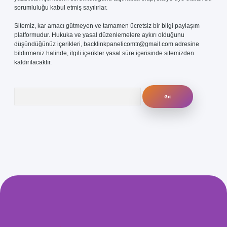
sorumluluğu kabul etmiş sayılırlar.
Sitemiz, kar amacı gütmeyen ve tamamen ücretsiz bir bilgi paylaşım
platformudur. Hukuka ve yasal düzenlemelere aykırı olduğunu
düşündüğünüz içerikleri,
backlinkpanelicomtr@gmail.com
adresine
bildirmeniz halinde, ilgili içerikler yasal süre içerisinde sitemizden
kaldırılacaktır.
Arama
com/
betexper güvenilir mi
elexbetgiris.org