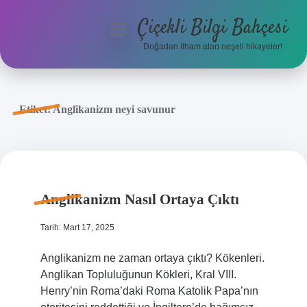
Çiçekli Bilgi Bahçesi
menüyü
aç
Doğadan ilham alan neşeli hikayeler!
Anasayfa
Gizlilik Politikası
Etiket:
Anglikanizm neyi savunur
Yasal Uyarı
Hakkımızda
Anglikanizm Nasıl Ortaya Çıktı
Tarih: Mart 17, 2025
Anglikanizm ne zaman ortaya çıktı? Kökenleri.
Anglikan Topluluğunun Kökleri, Kral VIII.
Henry’nin Roma’daki Roma Katolik Papa’nın