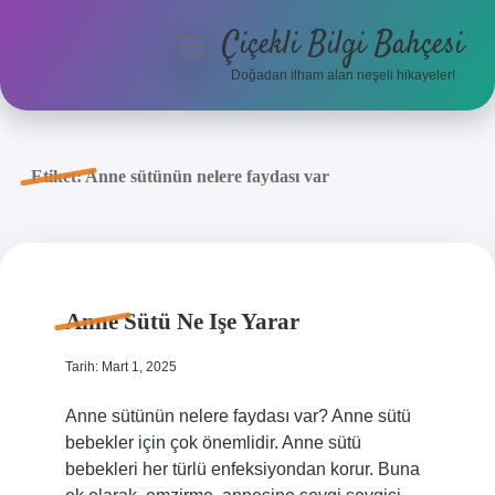
Çiçekli Bilgi Bahçesi
menüyü
aç
Doğadan ilham alan neşeli hikayeler!
Anasayfa
Gizlilik Politikası
Etiket:
Anne sütünün nelere faydası var
Yasal Uyarı
Hakkımızda
Anne Sütü Ne Işe Yarar
Tarih: Mart 1, 2025
Anne sütünün nelere faydası var? Anne sütü
bebekler için çok önemlidir. Anne sütü
bebekleri her türlü enfeksiyondan korur. Buna