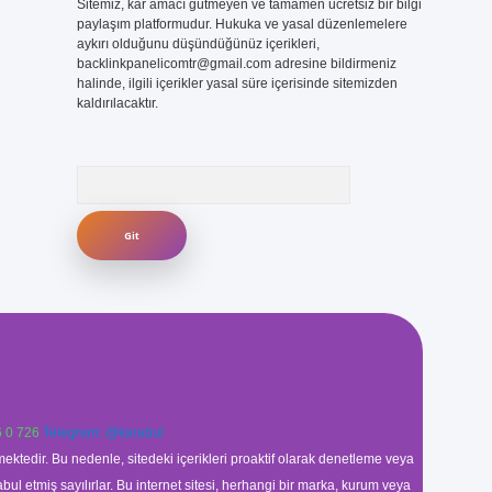
Sitemiz, kar amacı gütmeyen ve tamamen ücretsiz bir bilgi
paylaşım platformudur. Hukuka ve yasal düzenlemelere
aykırı olduğunu düşündüğünüz içerikleri,
backlinkpanelicomtr@gmail.com
adresine bildirmeniz
halinde, ilgili içerikler yasal süre içerisinde sitemizden
kaldırılacaktır.
Arama
 0 726
Telegram: @karabul
ektedir. Bu nedenle, sitedeki içerikleri proaktif olarak denetleme veya
 etmiş sayılırlar. Bu internet sitesi, herhangi bir marka, kurum veya