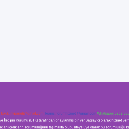
:
backlinkpaneli@gmail.com
Teams:
forumhizmeti@gmail.com
Whatsapp: 0262 606
ve İletişim Kurumu (BTK) tarafından onaylanmış bir Yer Sağlayıcı olarak hizmet verm
rı içeriklerin sorumluluğunu taşımakta olup, siteye üye olarak bu sorumluluğu kabul