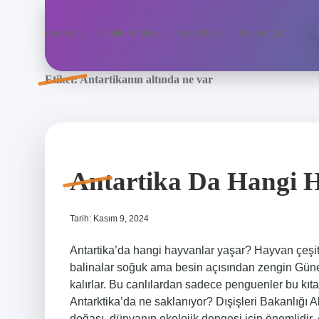
Anasayfa
Gizlilik Politikası
Yasal Uyarı
Hakkımızda
Etiket:
Antartikanın altında ne var
Antartika Da Hangi 
Tarih: Kasım 9, 2024
Antartika’da hangi hayvanlar yaşar? Hayvan çeşitlil
balinalar soğuk ama besin açısından zengin Güney
kalırlar. Bu canlılardan sadece penguenler bu kıt
Antarktika’da ne saklanıyor? Dışişleri Bakanlığı A
doğası, dünyanın ekolojik dengesi için önemlidir. 