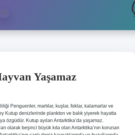
Hayvan Yaşamaz
iği Penguenler, martılar, kuşlar, foklar, kalamarlar ve
 Kutup denizlerinde plankton ve balık yiyerek hayatta
aya özgüdür. Kutup ayıları Antarktika’da yaşamaz.
lan olarak beşinci büyük kıta olan Antarktika’nın korunan
Antarktika’nın canlı deniz kaynaklarında ve buzullarında