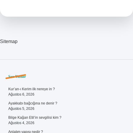
Ödememek
Suç
Mu
Sitemap
Sidebar
Son Yazılar
Kur’an-ı Kerim ilk nereye in ?
Ağustos 6, 2026
Ayakkabı bağcığına ne denir ?
Ağustos 5, 2026
Bilge Kağan Etil’in sevgilisi kim ?
Ağustos 4, 2026
Anlatım yapısı nedir ?