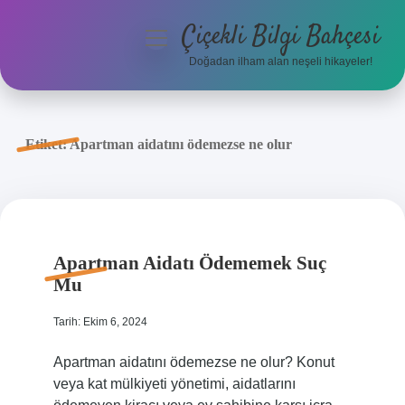
Çiçekli Bilgi Bahçesi
menüyü
aç
Doğadan ilham alan neşeli hikayeler!
Anasayfa
Gizlilik Politikası
Etiket:
Apartman aidatını ödemezse ne olur
Yasal Uyarı
Hakkımızda
Apartman Aidatı Ödememek Suç
Mu
Tarih: Ekim 6, 2024
Apartman aidatını ödemezse ne olur? Konut
veya kat mülkiyeti yönetimi, aidatlarını