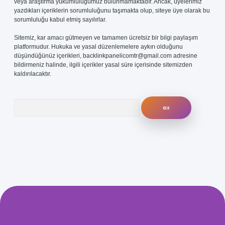
veya araştırma yükümlülüğümüz bulunmamaktadır. Ancak, üyelerimiz
yazdıkları içeriklerin sorumluluğunu taşımakta olup, siteye üye olarak bu
sorumluluğu kabul etmiş sayılırlar.
Sitemiz, kar amacı gütmeyen ve tamamen ücretsiz bir bilgi paylaşım
platformudur. Hukuka ve yasal düzenlemelere aykırı olduğunu
düşündüğünüz içerikleri,
backlinkpanelicomtr@gmail.com
adresine
bildirmeniz halinde, ilgili içerikler yasal süre içerisinde sitemizden
kaldırılacaktır.
Arama
com/
betexper güvenilir mi
elexbetgiris.org