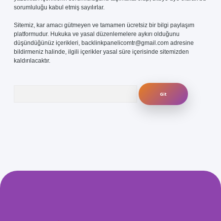
sorumluluğu kabul etmiş sayılırlar.
Sitemiz, kar amacı gütmeyen ve tamamen ücretsiz bir bilgi paylaşım
platformudur. Hukuka ve yasal düzenlemelere aykırı olduğunu
düşündüğünüz içerikleri,
backlinkpanelicomtr@gmail.com
adresine
bildirmeniz halinde, ilgili içerikler yasal süre içerisinde sitemizden
kaldırılacaktır.
Arama
com/
betexper güvenilir mi
elexbetgiris.org