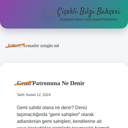
Çiçekli Bilgi Bahçesi
menüyü
aç
Doğadan ilham alan neşeli hikayeler!
Anasayfa
Gizlilik Politikası
Etiket:
Armatör zengin mi
Yasal Uyarı
Hakkımızda
Gemi Patronuna Ne Denir
Tarih: Kasım 12, 2024
Gemi sahibi olana ne denir? Deniz
taşımacılığında “gemi sahipleri” olarak
adlandırılan gemi sahipleri, kendilerine ait