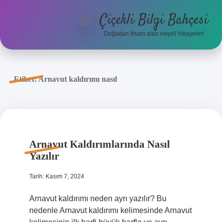
Çiçekli Bilgi Bahçesi
menüyü
aç
Doğadan ilham alan neşeli hikayeler!
Anasayfa
Gizlilik Politikası
Etiket:
Arnavut kaldırımı nasıl
Yasal Uyarı
Hakkımızda
Arnavut Kaldırımlarında Nasıl
Yazılır
Tarih: Kasım 7, 2024
Arnavut kaldırımı neden ayrı yazılır? Bu
nedenle Arnavut kaldırımı kelimesinde Arnavut