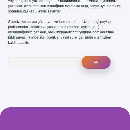
veya araştırma yükümlülüğümüz bulunmamaktadır. Ancak, üyelerimiz
yazdıkları içeriklerin sorumluluğunu taşımakta olup, siteye üye olarak bu
sorumluluğu kabul etmiş sayılırlar.
Sitemiz, kar amacı gütmeyen ve tamamen ücretsiz bir bilgi paylaşım
platformudur. Hukuka ve yasal düzenlemelere aykırı olduğunu
düşündüğünüz içerikleri,
backlinkpanelicomtr@gmail.com
adresine
bildirmeniz halinde, ilgili içerikler yasal süre içerisinde sitemizden
kaldırılacaktır.
Arama
com/
betexper güvenilir mi
elexbetgiris.org