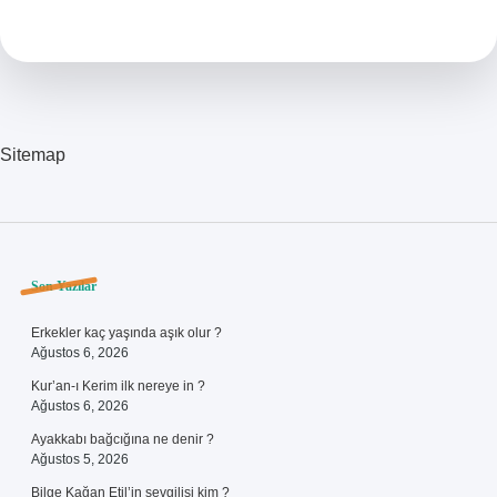
Nasıl
Yazılır
Sitemap
Sidebar
Son Yazılar
Erkekler kaç yaşında aşık olur ?
Ağustos 6, 2026
Kur’an-ı Kerim ilk nereye in ?
Ağustos 6, 2026
Ayakkabı bağcığına ne denir ?
Ağustos 5, 2026
Bilge Kağan Etil’in sevgilisi kim ?