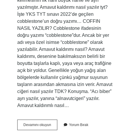
kelimesinin ilk harfi büyük harfle ve ayrı
yazılmıştır. Arnavut kaldırımı nasıl yazılır tyt?
İşte YKS TYT sınavı 2022’de geçilen
cobblestone’un doğru yazımı… COFFIN
NASIL YAZILIR? Cobblestone ifadesinin
doğru yazımı “cobblestone”dur. Ancak bir yer
adı veya özel isimse “cobblestone” olarak
yazılabilir. Arnavut kaldırımı nasıl? Arnavut
kaldırımı, desenine bakılmaksızın belirli bir
boyutta taşlarla kaplı, yaya veya araç trafiğine
açık bir yoldur. Genellikle yoğun yağış alan
bölgelerde kullanılır çünkü yağmur suyunun
taşların arasından akmasına izin verir. Arnavut
ciğeri nasıl yazılır TDK? Konuşma. “Acı biber”
ayrı yazılır, yanına “alnavutcigeri” yazılır.
Arnavut kaldırımlı nasıl…
Arnavut
Devamını okuyun
Yorum Bırak
Kaldırımlarında