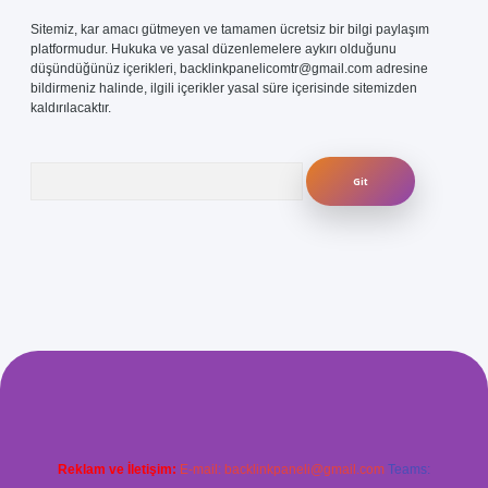
Sitemiz, kar amacı gütmeyen ve tamamen ücretsiz bir bilgi paylaşım
platformudur. Hukuka ve yasal düzenlemelere aykırı olduğunu
düşündüğünüz içerikleri,
backlinkpanelicomtr@gmail.com
adresine
bildirmeniz halinde, ilgili içerikler yasal süre içerisinde sitemizden
kaldırılacaktır.
Arama
.com/
betexper güvenilir mi
elexbetgiris.org
Reklam ve İletişim:
E-mail:
backlinkpaneli@gmail.com
Teams: