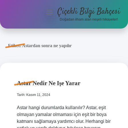
Çiçekli Bilgi Bahçesi
menüyü
aç
Doğadan ilham alan neşeli hikayeler!
Anasayfa
Gizlilik Politikası
Etiket:
Astardan sonra ne yapılır
Yasal Uyarı
Hakkımızda
Astar Nedir Ne Işe Yarar
Tarih: Kasım 11, 2024
Astar hangi durumlarda kullanılır? Astar, eşit
olmayan yamalar olmaması için eşit bir boya
katmanı sağlamaya yardımcı olur. Herhangi bir