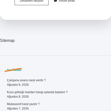
Fotoğraf
Devamını okuyun
Yorum Bırak
Nerede
Çekildi
Sitemap
Sidebar
Son Yazılar
Çalışana avans nasıl verilir ?
Ağustos 9, 2026
Kuzu göbeği mantarı hangi aylarda toplanır ?
Ağustos 8, 2026
Mutasavvıf nasıl yazılır ?
Ağustos 7, 2026