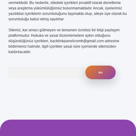
vermektedir. Bu nedenle, sitedeki içerikleri proaktif olarak denetleme
veya araştırma yükümlülüğümüz bulunmamaktadır. Ancak, üyelerimiz
yazdıkları içeriklerin sorumluluğunu taşımakta olup, siteye üye olarak bu
sorumluluğu kabul etmiş sayılırlar.
Sitemiz, kar amacı gütmeyen ve tamamen ücretsiz bir bilgi paylaşım
platformudur. Hukuka ve yasal düzenlemelere aykırı olduğunu
düşündüğünüz içerikleri,
backlinkpanelicomtr@gmail.com
adresine
bildirmeniz halinde, ilgili içerikler yasal süre içerisinde sitemizden
kaldırılacaktır.
Arama
com/
betexper güvenilir mi
elexbetgiris.org