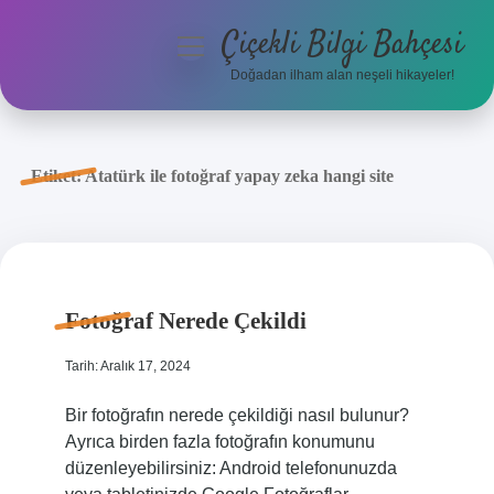
Çiçekli Bilgi Bahçesi
menüyü
aç
Doğadan ilham alan neşeli hikayeler!
Anasayfa
Gizlilik Politikası
Etiket:
Atatürk ile fotoğraf yapay zeka hangi site
Yasal Uyarı
Hakkımızda
Fotoğraf Nerede Çekildi
Tarih: Aralık 17, 2024
Bir fotoğrafın nerede çekildiği nasıl bulunur?
Ayrıca birden fazla fotoğrafın konumunu
düzenleyebilirsiniz: Android telefonunuzda