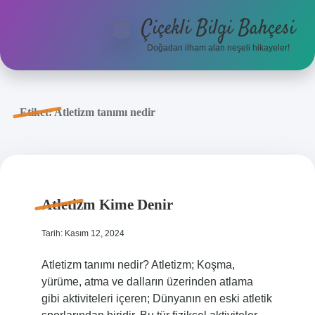
Çiçekli Bilgi Bahçesi
menüyü
aç
Doğadan ilham alan neşeli hikayeler!
Anasayfa
Gizlilik Politikası
Etiket:
Atletizm tanımı nedir
Yasal Uyarı
Hakkımızda
Atletizm Kime Denir
Tarih: Kasım 12, 2024
Atletizm tanımı nedir? Atletizm; Koşma,
yürüme, atma ve dalların üzerinden atlama
gibi aktiviteleri içeren; Dünyanın en eski atletik