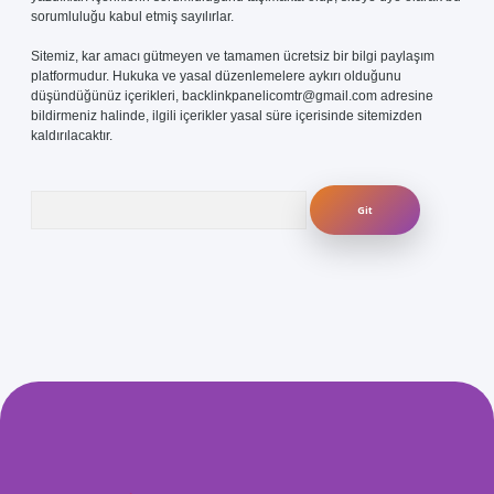
sorumluluğu kabul etmiş sayılırlar.
Sitemiz, kar amacı gütmeyen ve tamamen ücretsiz bir bilgi paylaşım
platformudur. Hukuka ve yasal düzenlemelere aykırı olduğunu
düşündüğünüz içerikleri,
backlinkpanelicomtr@gmail.com
adresine
bildirmeniz halinde, ilgili içerikler yasal süre içerisinde sitemizden
kaldırılacaktır.
Arama
com/
betexper güvenilir mi
elexbetgiris.org