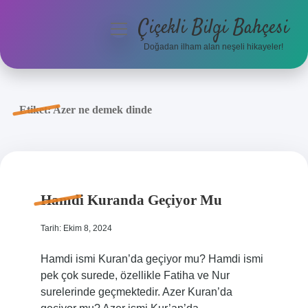
Çiçekli Bilgi Bahçesi
menüyü
aç
Doğadan ilham alan neşeli hikayeler!
Anasayfa
Gizlilik Politikası
Etiket:
Azer ne demek dinde
Yasal Uyarı
Hakkımızda
Hamdi Kuranda Geçiyor Mu
Tarih: Ekim 8, 2024
Hamdi ismi Kuran’da geçiyor mu? Hamdi ismi
pek çok surede, özellikle Fatiha ve Nur
surelerinde geçmektedir. Azer Kuran’da