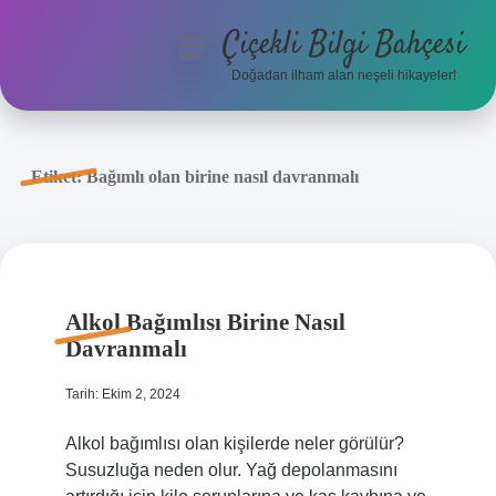
Çiçekli Bilgi Bahçesi
menüyü
aç
Doğadan ilham alan neşeli hikayeler!
Anasayfa
Gizlilik Politikası
Etiket:
Bağımlı olan birine nasıl davranmalı
Yasal Uyarı
Hakkımızda
Alkol Bağımlısı Birine Nasıl
Davranmalı
Tarih: Ekim 2, 2024
Alkol bağımlısı olan kişilerde neler görülür?
Susuzluğa neden olur. Yağ depolanmasını