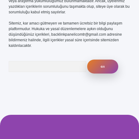
veya araştırma yükümlülüğümüz bulunmamaktadır. Ancak, üyelerimiz
yazdıkları içeriklerin sorumluluğunu taşımakta olup, siteye üye olarak bu
sorumluluğu kabul etmiş sayılırlar.
Sitemiz, kar amacı gütmeyen ve tamamen ücretsiz bir bilgi paylaşım
platformudur. Hukuka ve yasal düzenlemelere aykırı olduğunu
düşündüğünüz içerikleri,
backlinkpanelicomtr@gmail.com
adresine
bildirmeniz halinde, ilgili içerikler yasal süre içerisinde sitemizden
kaldırılacaktır.
Arama
com/
betexper güvenilir mi
elexbetgiris.org