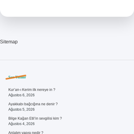
Birine
Nasıl
Davranmalı
Sitemap
Sidebar
Son Yazılar
Kur’an-ı Kerim ilk nereye in ?
Ağustos 6, 2026
Ayakkabı bağcığına ne denir ?
Ağustos 5, 2026
Bilge Kağan Etil’in sevgilisi kim ?
Ağustos 4, 2026
Anlatım yapısı nedir ?