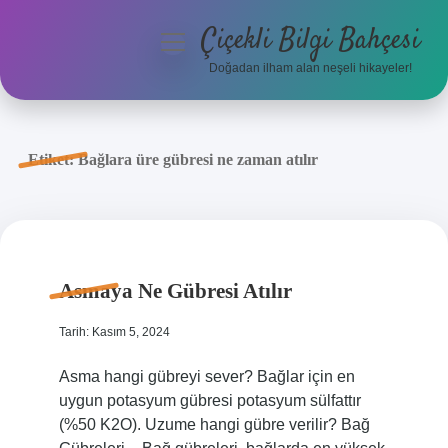
Çiçekli Bilgi Bahçesi
menüyü
aç
Doğadan ilham alan neşeli hikayeler!
Anasayfa
Gizlilik Politikası
Etiket:
Bağlara üre gübresi ne zaman atılır
Yasal Uyarı
Hakkımızda
Asmaya Ne Gübresi Atılır
Tarih: Kasım 5, 2024
Asma hangi gübreyi sever? Bağlar için en
uygun potasyum gübresi potasyum sülfattır
(%50 K2O). Uzume hangi gübre verilir? Bağ