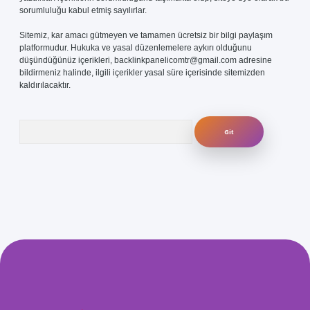
sorumluluğu kabul etmiş sayılırlar.
Sitemiz, kar amacı gütmeyen ve tamamen ücretsiz bir bilgi paylaşım
platformudur. Hukuka ve yasal düzenlemelere aykırı olduğunu
düşündüğünüz içerikleri,
backlinkpanelicomtr@gmail.com
adresine
bildirmeniz halinde, ilgili içerikler yasal süre içerisinde sitemizden
kaldırılacaktır.
Arama
com/
betexper güvenilir mi
elexbetgiris.org