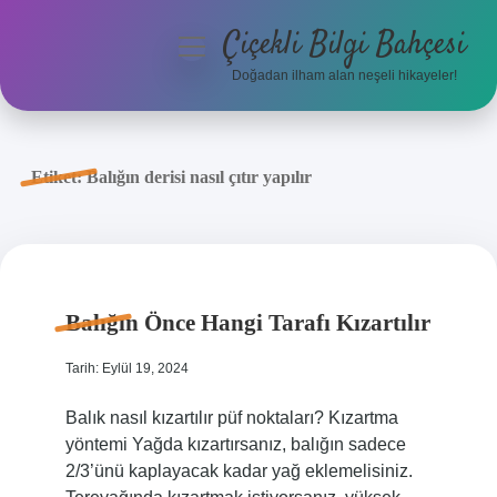
Çiçekli Bilgi Bahçesi
menüyü
aç
Doğadan ilham alan neşeli hikayeler!
Anasayfa
Gizlilik Politikası
Etiket:
Balığın derisi nasıl çıtır yapılır
Yasal Uyarı
Hakkımızda
Balığın Önce Hangi Tarafı Kızartılır
Tarih: Eylül 19, 2024
Balık nasıl kızartılır püf noktaları? Kızartma
yöntemi Yağda kızartırsanız, balığın sadece
2/3’ünü kaplayacak kadar yağ eklemelisiniz.