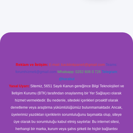
m/
betexper güvenilir mi
elexbetgiris.org
Reklam ve İletişim:
E-mail:
backlinkpaneli@gmail.com
Teams:
forumhizmeti@gmail.com
Whatsapp: 0262 606 0 726
Telegram:
@karabul
Yasal Uyarı:
Sitemiz, 5651 Sayılı Kanun gereğince Bilgi Teknolojileri ve
İletişim Kurumu (BTK) tarafından onaylanmış bir Yer Sağlayıcı olarak
hizmet vermektedir. Bu nedenle, sitedeki içerikleri proaktif olarak
denetleme veya araştırma yükümlülüğümüz bulunmamaktadır. Ancak,
üyelerimiz yazdıkları içeriklerin sorumluluğunu taşımakta olup, siteye
üye olarak bu sorumluluğu kabul etmiş sayılırlar. Bu internet sitesi,
herhangi bir marka, kurum veya şahıs şirketi ile hiçbir bağlantısı