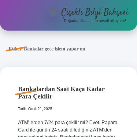
Çiçekli Bilgi Bahçesi
menüyü
aç
Doğadan ilham alan neşeli hikayeler!
Anasayfa
Gizlilik Politikası
Etiket:
Bankalar gece işlem yapar mı
Yasal Uyarı
Hakkımızda
Bankalardan Saat Kaça Kadar
Para Çekilir
Tarih: Ocak 21, 2025
ATM’lerden 7/24 para çekilir mi? Evet. Papara
Card ile günün 24 saati dilediğiniz ATM’den