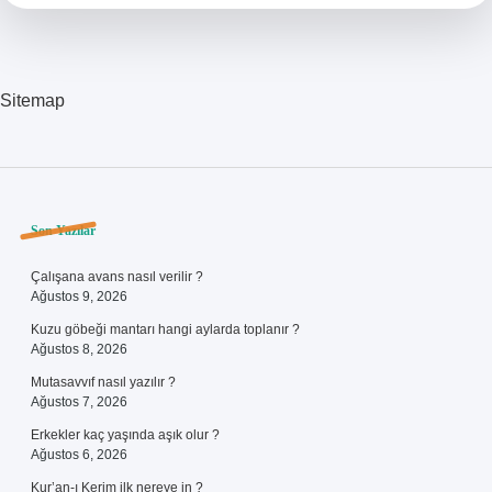
Para
Çekilir
Sitemap
Sidebar
Son Yazılar
Çalışana avans nasıl verilir ?
Ağustos 9, 2026
Kuzu göbeği mantarı hangi aylarda toplanır ?
Ağustos 8, 2026
Mutasavvıf nasıl yazılır ?
Ağustos 7, 2026
Erkekler kaç yaşında aşık olur ?
Ağustos 6, 2026
Kur’an-ı Kerim ilk nereye in ?