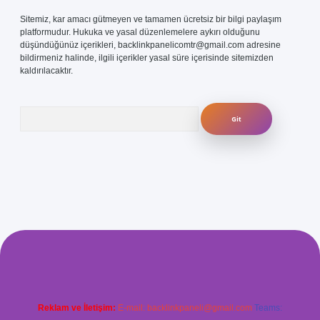
Sitemiz, kar amacı gütmeyen ve tamamen ücretsiz bir bilgi paylaşım
platformudur. Hukuka ve yasal düzenlemelere aykırı olduğunu
düşündüğünüz içerikleri,
backlinkpanelicomtr@gmail.com
adresine
bildirmeniz halinde, ilgili içerikler yasal süre içerisinde sitemizden
kaldırılacaktır.
Arama
ris.com/
betexper güvenilir mi
elexbetgiris.org
Reklam ve İletişim:
E-mail:
backlinkpaneli@gmail.com
Teams: