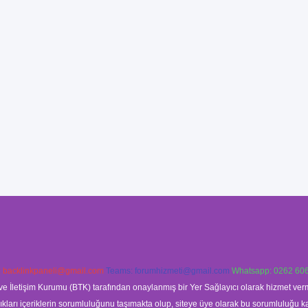
:
backlinkpaneli@gmail.com
Teams:
forumhizmeti@gmail.com
Whatsapp: 0262 606
ve İletişim Kurumu (BTK) tarafından onaylanmış bir Yer Sağlayıcı olarak hizmet verm
rı içeriklerin sorumluluğunu taşımakta olup, siteye üye olarak bu sorumluluğu kabul