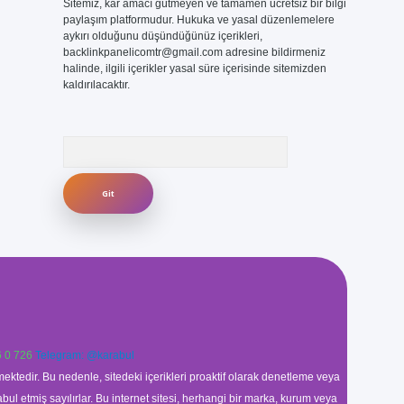
Sitemiz, kar amacı gütmeyen ve tamamen ücretsiz bir bilgi
paylaşım platformudur. Hukuka ve yasal düzenlemelere
aykırı olduğunu düşündüğünüz içerikleri,
backlinkpanelicomtr@gmail.com
adresine bildirmeniz
halinde, ilgili içerikler yasal süre içerisinde sitemizden
kaldırılacaktır.
Arama
 0 726
Telegram: @karabul
ektedir. Bu nedenle, sitedeki içerikleri proaktif olarak denetleme veya
 etmiş sayılırlar. Bu internet sitesi, herhangi bir marka, kurum veya