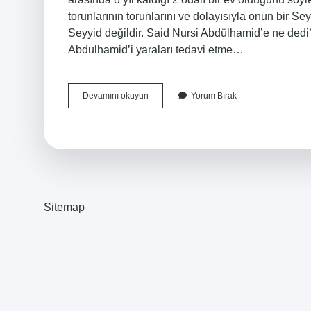
torunlarının torunlarını ve dolayısıyla onun bir 
Seyyid değildir. Said Nursi Abdülhamid’e ne ded
Abdulhamid’i yaraları tedavi etme…
Said
Devamını okuyun
Yorum Bırak
Nursinin
Soyadı
Nedir
Sitemap