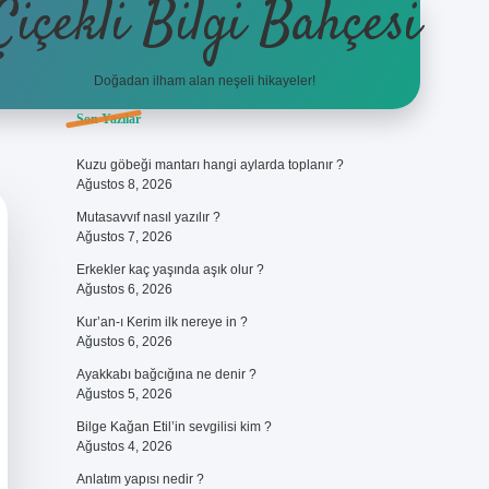
Çiçekli Bilgi Bahçesi
Doğadan ilham alan neşeli hikayeler!
Sidebar
Son Yazılar
https://hiltonbet-giris.com/
bete
Kuzu göbeği mantarı hangi aylarda toplanır ?
Ağustos 8, 2026
Mutasavvıf nasıl yazılır ?
Ağustos 7, 2026
Erkekler kaç yaşında aşık olur ?
Ağustos 6, 2026
Kur’an-ı Kerim ilk nereye in ?
Ağustos 6, 2026
Ayakkabı bağcığına ne denir ?
Ağustos 5, 2026
Bilge Kağan Etil’in sevgilisi kim ?
Ağustos 4, 2026
Anlatım yapısı nedir ?