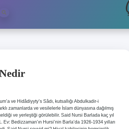
 Nedir
m’a ve Hidâdiyyty’s Sâdı, kutsallığı Abdulkadir-i
arklı zamanlarda ve vesilelerle İslam dünyasına dağılmış
iği ve yerleştiği görülebilir. Said Nursi Barlada kaç yıl
. Ev: Bedizzaman’ın Hursi’nin Barla’da 1926-1934 yılları
ledi. Said Nursi seyyid mi? Hiyal kabilesinin hemşirelik