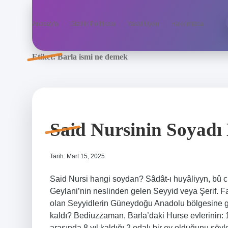
Anasayfa
Gizlilik Politikası
Yasal Uyarı
Hakkımızda
Etiket:
Barla ismi ne demek
Said Nursinin Soyadı
Tarih: Mart 15, 2025
Said Nursi hangi soydan? Sâdât-ı huyâliyyn, bû cu
Geylani’nin neslinden gelen Seyyid veya Şerif. F
olan Seyyidlerin Güneydoğu Anadolu bölgesine geld
kaldı? Bediuzzaman, Barla’daki Hurse evlerinin: 1
arasında 8 yıl kaldığı 2 odalı bir ev olduğunu söy