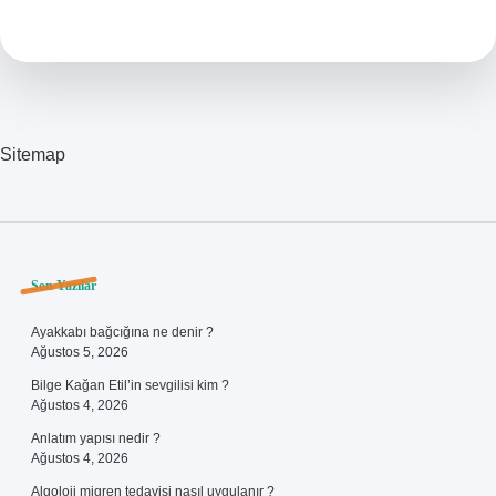
Alnı
Şişti
Ne
Yapmalıyım
Sitemap
Sidebar
Son Yazılar
Ayakkabı bağcığına ne denir ?
Ağustos 5, 2026
Bilge Kağan Etil’in sevgilisi kim ?
Ağustos 4, 2026
Anlatım yapısı nedir ?
Ağustos 4, 2026
Algoloji migren tedavisi nasıl uygulanır ?