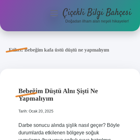
Çiçekli Bilgi Bahçesi
menüyü
aç
Doğadan ilham alan neşeli hikayeler!
Anasayfa
Gizlilik Politikası
Etiket:
Bebeğim kafa üstü düştü ne yapmalıyım
Yasal Uyarı
Hakkımızda
Bebeğim Düştü Alnı Şişti Ne
Yapmalıyım
Tarih: Ocak 20, 2025
Darbe sonucu alında şişlik nasıl geçer? Böyle
durumlarda etkilenen bölgeye soğuk