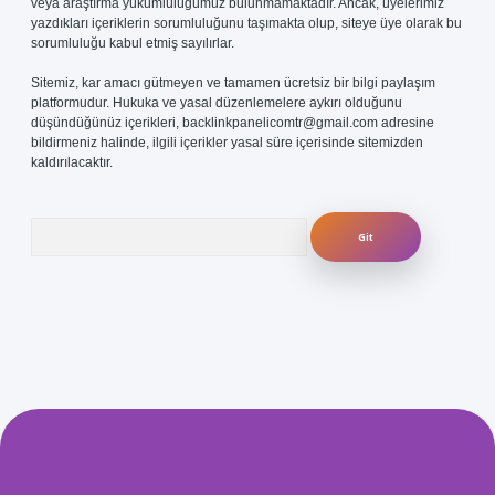
veya araştırma yükümlülüğümüz bulunmamaktadır. Ancak, üyelerimiz
yazdıkları içeriklerin sorumluluğunu taşımakta olup, siteye üye olarak bu
sorumluluğu kabul etmiş sayılırlar.
Sitemiz, kar amacı gütmeyen ve tamamen ücretsiz bir bilgi paylaşım
platformudur. Hukuka ve yasal düzenlemelere aykırı olduğunu
düşündüğünüz içerikleri,
backlinkpanelicomtr@gmail.com
adresine
bildirmeniz halinde, ilgili içerikler yasal süre içerisinde sitemizden
kaldırılacaktır.
Arama
com/
betexper güvenilir mi
elexbetgiris.org