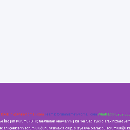
:
backlinkpaneli@gmail.com
Teams:
forumhizmeti@gmail.com
Whatsapp: 0262 606
ve İletişim Kurumu (BTK) tarafından onaylanmış bir Yer Sağlayıcı olarak hizmet verm
rı içeriklerin sorumluluğunu taşımakta olup, siteye üye olarak bu sorumluluğu kabul