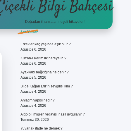
Çiçekli Bilgi Bahçesi
Doğadan ilham alan neşeli hikayeler!
Sidebar
Son Yazılar
https://hiltonbet-giris.com/
bete
Erkekler kaç yaşında aşık olur ?
Ağustos 6, 2026
Kur’an-ı Kerim ilk nereye in ?
Ağustos 6, 2026
Ayakkabı bağcığına ne denir ?
Ağustos 5, 2026
Bilge Kağan Etil’in sevgilisi kim ?
Ağustos 4, 2026
Anlatım yapısı nedir ?
Ağustos 4, 2026
Algoloji migren tedavisi nasıl uygulanır ?
Temmuz 30, 2026
Yuvarlak ifade ne demek ?