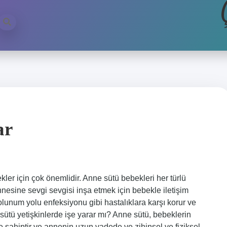
ar
er için çok önemlidir. Anne sütü bebekleri her türlü
nesine sevgi sevgisi inşa etmek için bebekle iletişim
olunum yolu enfeksiyonu gibi hastalıklara karşı korur ve
sütü yetişkinlerde işe yarar mı? Anne sütü, bebeklerin
ye sahiptir ve annenin uzun vadede ve zihinsel ve fiziksel