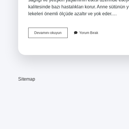
kalitesinde bazı hastalıkları korur. Anne sütünün 
lekeleri önemli ölçüde azaltır ve yok eder.…
Anne
Devamını okuyun
Yorum Bırak
Sütü
Ne
Işe
Yarar
Sitemap