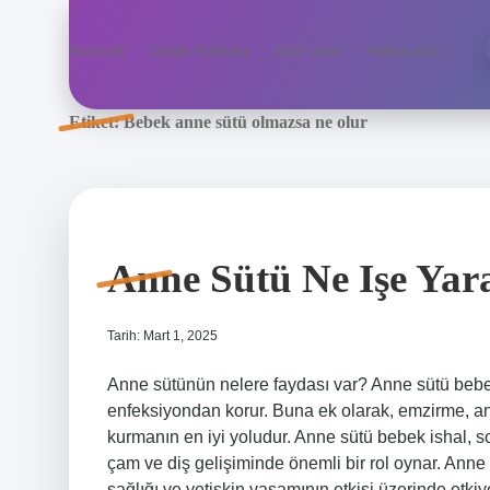
Anasayfa
Gizlilik Politikası
Yasal Uyarı
Hakkımızda
Etiket:
Bebek anne sütü olmazsa ne olur
Anne Sütü Ne Işe Yar
Tarih: Mart 1, 2025
Anne sütünün nelere faydası var? Anne sütü bebekl
enfeksiyondan korur. Buna ek olarak, emzirme, an
kurmanın en iyi yoludur. Anne sütü bebek ishal, s
çam ve diş gelişiminde önemli bir rol oynar. Anne 
sağlığı ve yetişkin yaşamının etkisi üzerinde etki