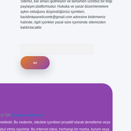
Sitemiz, kar amacı gütmeyen ve tamamen ücretsiz bir bilgi
paylaşım platformudur. Hukuka ve yasal düzenlemelere
aykırı olduğunu düşündüğünüz içerikleri,
backlinkpanelicomtr@gmail.com
adresine bildirmeniz
halinde, ilgili içerikler yasal süre içerisinde sitemizden
kaldırılacaktır.
Arama
 0 726
Telegram: @karabul
ektedir. Bu nedenle, sitedeki içerikleri proaktif olarak denetleme veya
 etmiş sayılırlar. Bu internet sitesi, herhangi bir marka, kurum veya