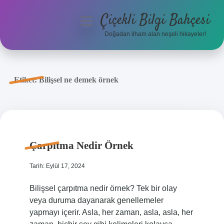
Çiçekli Bilgi Bahçesi
menüyü
aç
Doğadan ilham alan neşeli hikayeler!
Anasayfa
Gizlilik Politikası
Etiket:
Bilişsel ne demek örnek
Yasal Uyarı
Hakkımızda
Çarpıtma Nedir Örnek
Tarih: Eylül 17, 2024
Bilişsel çarpıtma nedir örnek? Tek bir olay
veya duruma dayanarak genellemeler
yapmayı içerir. Asla, her zaman, asla, asla, her