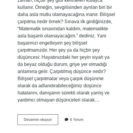
zaman, hiçbir şey gibi kelimeleri kolayca
kullanır. Örneğin, sevgilisinden ayrılan biri bir
daha asla mutlu olamayacağına inanır. Bilişsel
çarpıtma nedir örnek? Sınava ilk girdiğinizde,
“Matematik sınavından kaldım, matematikte
asla başarılı olamayacağım.” dediniz. Yani
başarınızı engelleyen şey bilişsel
çarpıtmanızdır. Her şey ya da hiçbir şey
düşüncesi: Hayatınızdaki her şeyin siyah ya
da beyaz olduğu durum, griye yer olmadığı
anlamına gelir. Çarpıtılmış düşünce nedir?
Bilişsel çarpıtmalar veya çarpık düşünme
olarak da adlandırabileceğimiz düşünce
hatalarını, danışanın sürekli olarak yanlış ve
yardımcı olmayan düşünceleri olarak…
Çarpıtma
Devamını okuyun
6 Yorum
Nedir
Örnek