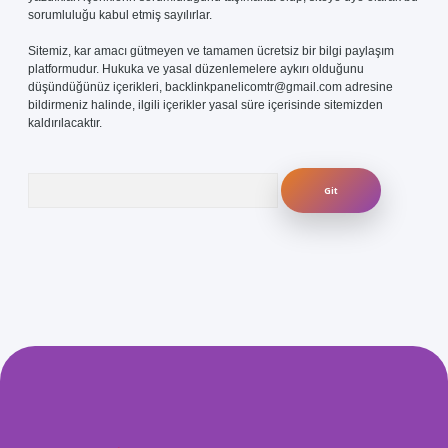
sorumluluğu kabul etmiş sayılırlar.
Sitemiz, kar amacı gütmeyen ve tamamen ücretsiz bir bilgi paylaşım
platformudur. Hukuka ve yasal düzenlemelere aykırı olduğunu
düşündüğünüz içerikleri,
backlinkpanelicomtr@gmail.com
adresine
bildirmeniz halinde, ilgili içerikler yasal süre içerisinde sitemizden
kaldırılacaktır.
Arama
com/
betexper güvenilir mi
elexbetgiris.org