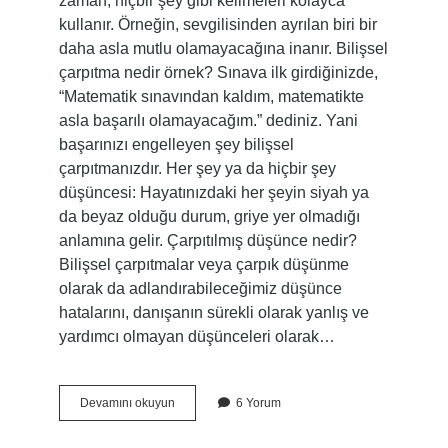
zaman, hiçbir şey gibi kelimeleri kolayca
kullanır. Örneğin, sevgilisinden ayrılan biri bir
daha asla mutlu olamayacağına inanır. Bilişsel
çarpıtma nedir örnek? Sınava ilk girdiğinizde,
“Matematik sınavından kaldım, matematikte
asla başarılı olamayacağım.” dediniz. Yani
başarınızı engelleyen şey bilişsel
çarpıtmanızdır. Her şey ya da hiçbir şey
düşüncesi: Hayatınızdaki her şeyin siyah ya
da beyaz olduğu durum, griye yer olmadığı
anlamına gelir. Çarpıtılmış düşünce nedir?
Bilişsel çarpıtmalar veya çarpık düşünme
olarak da adlandırabileceğimiz düşünce
hatalarını, danışanın sürekli olarak yanlış ve
yardımcı olmayan düşünceleri olarak…
Çarpıtma
Devamını okuyun
6 Yorum
Nedir
Örnek