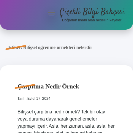
Çiçekli Bilgi Bahçesi
menüyü
aç
Doğadan ilham alan neşeli hikayeler!
Anasayfa
Gizlilik Politikası
Etiket:
Bilişsel öğrenme örnekleri nelerdir
Yasal Uyarı
Hakkımızda
Çarpıtma Nedir Örnek
Tarih: Eylül 17, 2024
Bilişsel çarpıtma nedir örnek? Tek bir olay
veya duruma dayanarak genellemeler
yapmayı içerir. Asla, her zaman, asla, asla, her