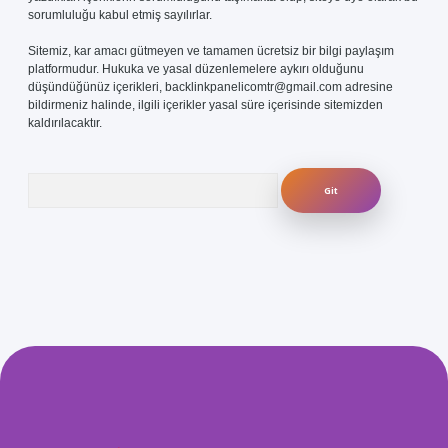
sorumluluğu kabul etmiş sayılırlar.
Sitemiz, kar amacı gütmeyen ve tamamen ücretsiz bir bilgi paylaşım
platformudur. Hukuka ve yasal düzenlemelere aykırı olduğunu
düşündüğünüz içerikleri,
backlinkpanelicomtr@gmail.com
adresine
bildirmeniz halinde, ilgili içerikler yasal süre içerisinde sitemizden
kaldırılacaktır.
Arama
com/
betexper güvenilir mi
elexbetgiris.org