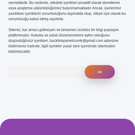
vermektedir. Bu nedenle, sitedeki içerikleri proaktif olarak denetleme
veya araştırma yükümlülüğümüz bulunmamaktadır. Ancak, üyelerimiz
yazdıkları içeriklerin sorumluluğunu taşımakta olup, siteye üye olarak bu
sorumluluğu kabul etmiş sayılırlar.
Sitemiz, kar amacı gütmeyen ve tamamen ücretsiz bir bilgi paylaşım
platformudur. Hukuka ve yasal düzenlemelere aykırı olduğunu
düşündüğünüz içerikleri,
backlinkpanelicomtr@gmail.com
adresine
bildirmeniz halinde, ilgili içerikler yasal süre içerisinde sitemizden
kaldırılacaktır.
Arama
com/
betexper güvenilir mi
elexbetgiris.org