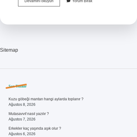
Bitik
Devamını okuyun
Yorum Bırak
Olmak
Ne
Demek
Sitemap
Sidebar
Son Yazılar
Kuzu göbeği mantarı hangi aylarda toplanır ?
Ağustos 8, 2026
Mutasavvıf nasıl yazılır ?
Ağustos 7, 2026
Erkekler kaç yaşında aşık olur ?
Ağustos 6, 2026