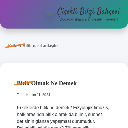
Çiçekli Bilgi Bahçesi
menüyü
aç
Doğadan ilham alan neşeli hikayeler!
Anasayfa
Gizlilik Politikası
Etiket:
Bitik nasıl anlaşılır
Yasal Uyarı
Hakkımızda
Bitik Olmak Ne Demek
Tarih: Kasım 11, 2024
Erkeklerde bitik ne demek? Fizyolojik fimozis,
halk arasında bitik olarak da bilinir, sünnet
derisinin glansa yapışması durumudur.