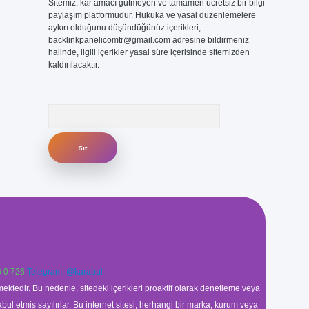
Sitemiz, kar amacı gütmeyen ve tamamen ücretsiz bir bilgi
paylaşım platformudur. Hukuka ve yasal düzenlemelere
aykırı olduğunu düşündüğünüz içerikleri,
backlinkpanelicomtr@gmail.com
adresine bildirmeniz
halinde, ilgili içerikler yasal süre içerisinde sitemizden
kaldırılacaktır.
Arama
 0 726
Telegram: @karabul
ektedir. Bu nedenle, sitedeki içerikleri proaktif olarak denetleme veya
 etmiş sayılırlar. Bu internet sitesi, herhangi bir marka, kurum veya