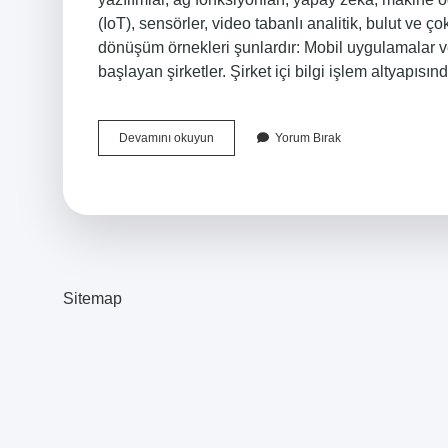
(IoT), sensörler, video tabanlı analitik, bulut ve ç
dönüşüm örnekleri şunlardır: Mobil uygulamalar vey
başlayan şirketler. Şirket içi bilgi işlem altyapısı
Dijital
Devamını okuyun
Yorum Bırak
Dönüşüm
Bt
Nedir
Sitemap