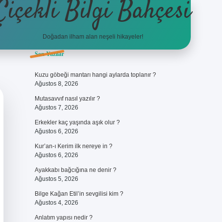
Çiçekli Bilgi Bahçesi
Doğadan ilham alan neşeli hikayeler!
Sidebar
Son Yazılar
https://hiltonbet-giris.com/
be
Kuzu göbeği mantarı hangi aylarda toplanır ?
Ağustos 8, 2026
Mutasavvıf nasıl yazılır ?
Ağustos 7, 2026
Erkekler kaç yaşında aşık olur ?
Ağustos 6, 2026
Kur’an-ı Kerim ilk nereye in ?
Ağustos 6, 2026
Ayakkabı bağcığına ne denir ?
Ağustos 5, 2026
Bilge Kağan Etil’in sevgilisi kim ?
Ağustos 4, 2026
Anlatım yapısı nedir ?