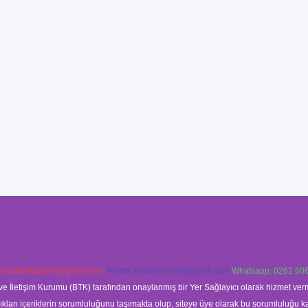
:
backlinkpaneli@gmail.com
Teams:
forumhizmeti@gmail.com
Whatsapp: 0262 606
ve İletişim Kurumu (BTK) tarafından onaylanmış bir Yer Sağlayıcı olarak hizmet verm
rı içeriklerin sorumluluğunu taşımakta olup, siteye üye olarak bu sorumluluğu kabul