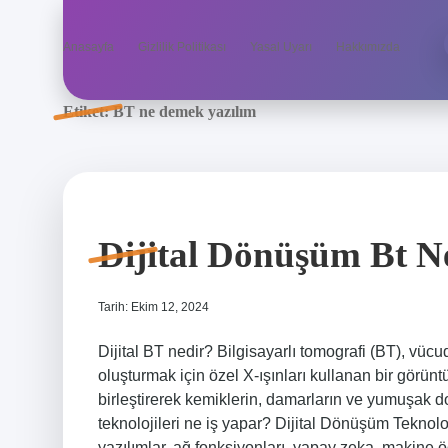
Anasayfa
Gizlilik Politikası
Yasal Uyarı
Hakkımızda
Etiket:
BT ne demek yazılım
Dijital Dönüşüm Bt N
Tarih: Ekim 12, 2024
Dijital BT nedir? Bilgisayarlı tomografi (BT), vücud
oluşturmak için özel X-ışınları kullanan bir görüntü
birleştirerek kemiklerin, damarların ve yumuşak do
teknolojileri ne iş yapar? Dijital Dönüşüm Teknol
yazılımlar, ağ fonksiyonları, yapay zeka, makine öğ