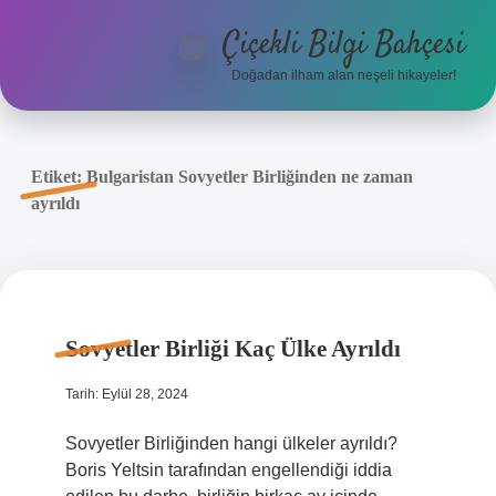
Çiçekli Bilgi Bahçesi
menüyü
aç
Doğadan ilham alan neşeli hikayeler!
Anasayfa
Gizlilik Politikası
Etiket:
Bulgaristan Sovyetler Birliğinden ne zaman
ayrıldı
Yasal Uyarı
Hakkımızda
Sovyetler Birliği Kaç Ülke Ayrıldı
Tarih: Eylül 28, 2024
Sovyetler Birliğinden hangi ülkeler ayrıldı?
Boris Yeltsin tarafından engellendiği iddia