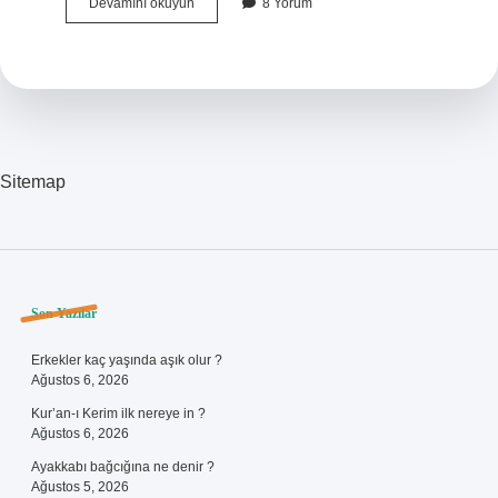
Sovyetler
Devamını okuyun
8 Yorum
Birliği
Kaç
Ülke
Ayrıldı
Sitemap
Sidebar
Son Yazılar
Erkekler kaç yaşında aşık olur ?
Ağustos 6, 2026
Kur’an-ı Kerim ilk nereye in ?
Ağustos 6, 2026
Ayakkabı bağcığına ne denir ?
Ağustos 5, 2026