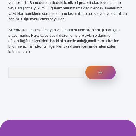
vermektedir. Bu nedenle, sitedeki içerikleri proaktif olarak denetleme
veya araştırma yükümlülüğümüz bulunmamaktadır. Ancak, üyelerimiz
yazdıkları içeriklerin sorumluluğunu taşımakta olup, siteye üye olarak bu
sorumluluğu kabul etmiş sayılırlar.
Sitemiz, kar amacı gütmeyen ve tamamen ücretsiz bir bilgi paylaşım
platformudur. Hukuka ve yasal düzenlemelere aykırı olduğunu
düşündüğünüz içerikleri,
backlinkpanelicomtr@gmail.com
adresine
bildirmeniz halinde, ilgili içerikler yasal süre içerisinde sitemizden
kaldırılacaktır.
Arama
com/
betexper güvenilir mi
elexbetgiris.org