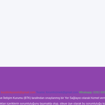
:
backlinkpaneli@gmail.com
Teams:
forumhizmeti@gmail.com
Whatsapp: 0262 606
ve İletişim Kurumu (BTK) tarafından onaylanmış bir Yer Sağlayıcı olarak hizmet verm
rı içeriklerin sorumluluğunu taşımakta olup, siteye üye olarak bu sorumluluğu kabul