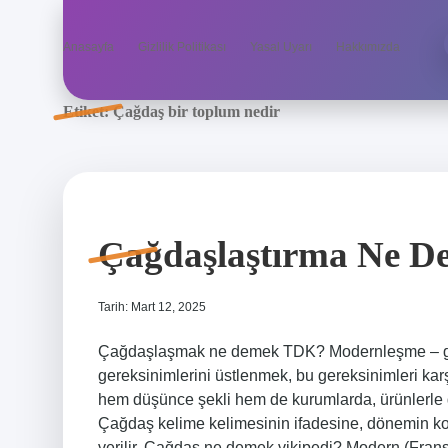
Anasayfa
Gizlilik Politikası
Yasal Uyarı
Hakkımızda
Etiket:
Çağdaş bir toplum nedir
Çağdaşlaştırma Ne D
Tarih: Mart 12, 2025
Çağdaşlaşmak ne demek TDK? Modernleşme – ge
gereksinimlerini üstlenmek, bu gereksinimleri kar
hem düşünce şekli hem de kurumlarda, ürünlerle
Çağdaş kelime kelimesinin ifadesine, dönemin koş
verilir. Çağdaş ne demek vikipedi? Modern (Fransız