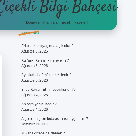
Çiçekli Bilgi Bahçesi
Doğadan ilham alan neşeli hikayeler!
Sidebar
Son Yazılar
https://hiltonbet-giris.com/
bet
Erkekler kaç yaşında aşık olur ?
Ağustos 6, 2026
Kur’an-ı Kerim ilk nereye in ?
Ağustos 6, 2026
Ayakkabı bağcığına ne denir ?
Ağustos 5, 2026
Bilge Kağan Etil’in sevgilisi kim ?
Ağustos 4, 2026
Anlatım yapısı nedir ?
Ağustos 4, 2026
Algoloji migren tedavisi nasıl uygulanır ?
Temmuz 30, 2026
Yuvarlak ifade ne demek ?