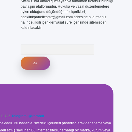
Sitemiz, kar amacı gütmeyen ve tamamen ücretsiz bir bilgi
paylaşım platformudur. Hukuka ve yasal düzenlemelere
aykırı olduğunu düşündüğünüz içerikleri,
backlinkpanelicomtr@gmail.com
adresine bildirmeniz
halinde, ilgili içerikler yasal süre içerisinde sitemizden
kaldırılacaktır.
Arama
 0 726
Telegram: @karabul
ektedir. Bu nedenle, sitedeki içerikleri proaktif olarak denetleme veya
 etmiş sayılırlar. Bu internet sitesi, herhangi bir marka, kurum veya