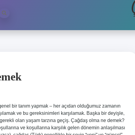
emek
nel bir tanım yapmak – her açıdan olduğumuz zamanın
şılamak ve bu gereksinimleri karşılamak. Başka bir deyişle,
 gerekli olan yaşam tarzına geçiş. Çağdaş olma ne demek?
ullarına ve koşullarına karşılık gelen dönemin anlaşılması
ca), çağdaş (Türk) genellikle bir şeyin “yeni” ve “güncel”