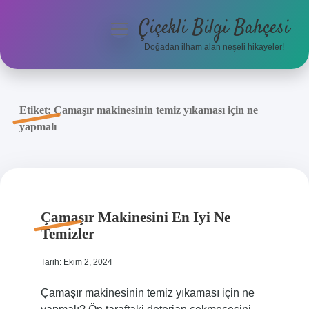
Çiçekli Bilgi Bahçesi
menüyü
aç
Doğadan ilham alan neşeli hikayeler!
Anasayfa
Gizlilik Politikası
Etiket:
Çamaşır makinesinin temiz yıkaması için ne
yapmalı
Yasal Uyarı
Hakkımızda
Çamaşır Makinesini En Iyi Ne
Temizler
Tarih: Ekim 2, 2024
Çamaşır makinesinin temiz yıkaması için ne