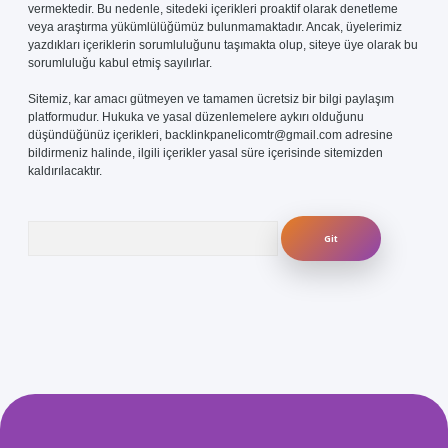
vermektedir. Bu nedenle, sitedeki içerikleri proaktif olarak denetleme
veya araştırma yükümlülüğümüz bulunmamaktadır. Ancak, üyelerimiz
yazdıkları içeriklerin sorumluluğunu taşımakta olup, siteye üye olarak bu
sorumluluğu kabul etmiş sayılırlar.
Sitemiz, kar amacı gütmeyen ve tamamen ücretsiz bir bilgi paylaşım
platformudur. Hukuka ve yasal düzenlemelere aykırı olduğunu
düşündüğünüz içerikleri,
backlinkpanelicomtr@gmail.com
adresine
bildirmeniz halinde, ilgili içerikler yasal süre içerisinde sitemizden
kaldırılacaktır.
Arama
com/
betexper güvenilir mi
elexbetgiris.org