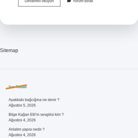
Çamaşır
Devamını okuyun
Yorum Bırak
Makinesini
En
Iyi
Ne
Temizler
Sitemap
Sidebar
Son Yazılar
Ayakkabı bağcığına ne denir ?
Ağustos 5, 2026
Bilge Kağan Etil’in sevgilisi kim ?
Ağustos 4, 2026
Anlatım yapısı nedir ?
Ağustos 4, 2026