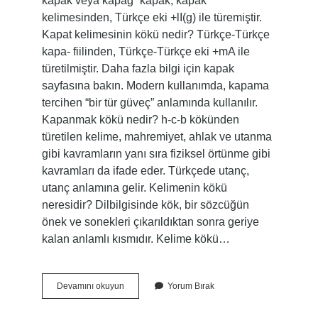
kapak veya kapaġ “kapak, kapak”
kelimesinden, Türkçe eki +lI(g) ile türemiştir.
Kapat kelimesinin kökü nedir? Türkçe-Türkçe
kapa- fiilinden, Türkçe-Türkçe eki +mA ile
türetilmiştir. Daha fazla bilgi için kapak
sayfasına bakın. Modern kullanımda, kapama
tercihen “bir tür güveç” anlamında kullanılır.
Kapanmak kökü nedir? h-c-b kökünden
türetilen kelime, mahremiyet, ahlak ve utanma
gibi kavramların yanı sıra fiziksel örtünme gibi
kavramları da ifade eder. Türkçede utanç,
utanç anlamına gelir. Kelimenin kökü
neresidir? Dilbilgisinde kök, bir sözcüğün
önek ve sonekleri çıkarıldıktan sonra geriye
kalan anlamlı kısmıdır. Kelime kökü…
Kapalı
Devamını okuyun
Yorum Bırak
Kelimesinin
Kökü