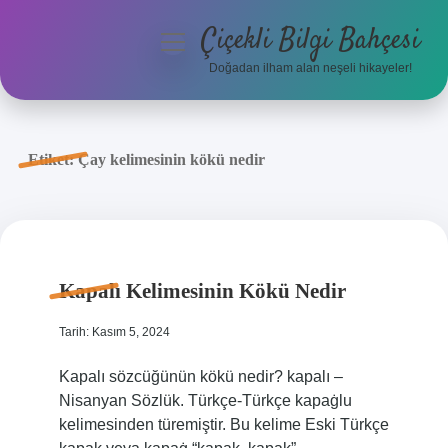
Çiçekli Bilgi Bahçesi
menüyü
aç
Doğadan ilham alan neşeli hikayeler!
Anasayfa
Gizlilik Politikası
Etiket:
Çay kelimesinin kökü nedir
Yasal Uyarı
Hakkımızda
Kapalı Kelimesinin Kökü Nedir
Tarih: Kasım 5, 2024
Kapalı sözcüğünün kökü nedir? kapalı –
Nisanyan Sözlük. Türkçe-Türkçe kapaġlu
kelimesinden türemiştir. Bu kelime Eski Türkçe