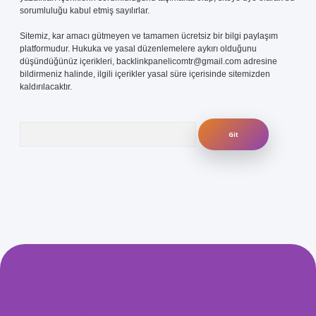
sorumluluğu kabul etmiş sayılırlar.
Sitemiz, kar amacı gütmeyen ve tamamen ücretsiz bir bilgi paylaşım
platformudur. Hukuka ve yasal düzenlemelere aykırı olduğunu
düşündüğünüz içerikleri,
backlinkpanelicomtr@gmail.com
adresine
bildirmeniz halinde, ilgili içerikler yasal süre içerisinde sitemizden
kaldırılacaktır.
Arama
om/
betexper güvenilir mi
elexbetgiris.org