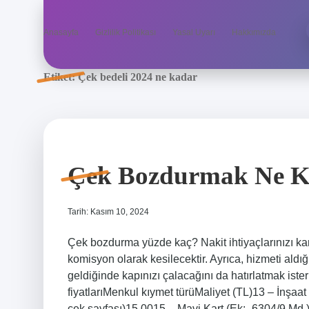
Anasayfa
Gizlilik Politikası
Yasal Uyarı
Hakkımızda
Etiket:
Çek bedeli 2024 ne kadar
Çek Bozdurmak Ne K
Tarih: Kasım 10, 2024
Çek bozdurma yüzde kaç? Nakit ihtiyaçlarınızı ka
komisyon olarak kesilecektir. Ayrıca, hizmeti aldı
geldiğinde kapınızı çalacağını da hatırlatmak ist
fiyatlarıMenkul kıymet türüMaliyet (TL)13 – İnşaat
çek sayfası)15.0015 – Mavi Kart (Ek: -6304/9 Md.