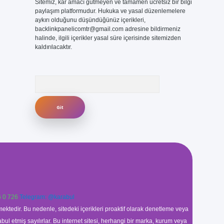
Sitemiz, kar amacı gütmeyen ve tamamen ücretsiz bir bilgi
paylaşım platformudur. Hukuka ve yasal düzenlemelere
aykırı olduğunu düşündüğünüz içerikleri,
backlinkpanelicomtr@gmail.com
adresine bildirmeniz
halinde, ilgili içerikler yasal süre içerisinde sitemizden
kaldırılacaktır.
Arama
 0 726
Telegram: @karabul
ektedir. Bu nedenle, sitedeki içerikleri proaktif olarak denetleme veya
 etmiş sayılırlar. Bu internet sitesi, herhangi bir marka, kurum veya