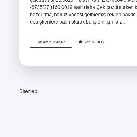
-6735/27.)160.0019 satır daha Çek bozdururken k
bozdurma, henüz vadesi gelmemiş çekleri nakde çev
değişkenlere bağlı olarak bu işlem için faiz…
Çek
Devamını okuyun
Yorum Bırak
Bozdurmak
Ne
Kadar
Sitemap