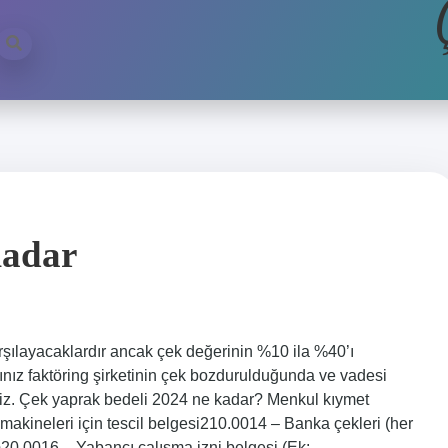
adar
rşılayacaklardır ancak çek değerinin %10 ila %40’ı
ğınız faktöring şirketinin çek bozdurulduğunda ve vadesi
eriz. Çek yaprak bedeli 2024 ne kadar? Menkul kıymet
 makineleri için tescil belgesi210.0014 – Banka çekleri (her
)20.0016 – Yabancı çalışma izni belgesi (Ek: