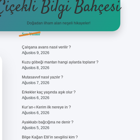
Çiçekli Bilgi Bahçesi
Doğadan ilham alan neşeli hikayeler!
Sidebar
Son Yazılar
https://hiltonbet-giris.com/
bete
Çalışana avans nasıl verilir ?
Ağustos 9, 2026
Kuzu göbeği mantarı hangi aylarda toplanır ?
Ağustos 8, 2026
Mutasavvıf nasıl yazılır ?
Ağustos 7, 2026
Erkekler kaç yaşında aşık olur ?
Ağustos 6, 2026
Kur’an-ı Kerim ilk nereye in ?
Ağustos 6, 2026
Ayakkabı bağcığına ne denir ?
Ağustos 5, 2026
Bilge Kağan Etil’in sevgilisi kim ?