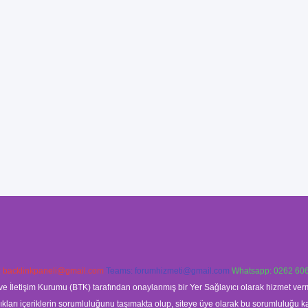
:
backlinkpaneli@gmail.com
Teams:
forumhizmeti@gmail.com
Whatsapp: 0262 606
ve İletişim Kurumu (BTK) tarafından onaylanmış bir Yer Sağlayıcı olarak hizmet verm
rı içeriklerin sorumluluğunu taşımakta olup, siteye üye olarak bu sorumluluğu kabul